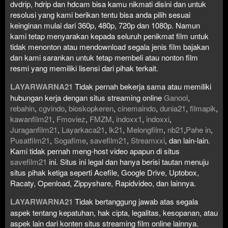
dvdrip, hdrip dan hdcam bisa kamu nikmati disini dan untuk
resolusi yang kami berikan tentu bisa anda pilih sesuai
keinginan mulai dari 360p, 480p, 720p dan 1080p. Namun
kami tetap menyarakan kepada seluruh penikmat film untuk
tidak menonton atau mendownload segala jenis film bajakan
dan kami sarankan untuk tetap membeli atau nonton film
resmi yang memiliki lisensi dari pihak terkait.
LAYARWARNA21
Tidak pernah bekerja sama atau memiliki
hubungan kerja dengan situs streaming online
Ganool
,
rebahin
,
cgvindo
,
bioskopkeren
,
cinemaindo
,
dunia21
,
filmapik
,
kawanfilm21
,
Fmoviez
,
FMZM
,
indoxx1
,
indoxxi
,
Juraganfilm21
,
Layarkaca21
,
lk21
,
Melongfilm
,
nb21
,
Pahe in
,
Pusatfilm21
,
Sogafime
,
savefilm21
,
Streamxxi
, dan lain-lain.
Kami tidak pernah meng-host video apapun di situs
savefilm21
ini. Situs ini legal dan hanya berisi tautan menuju
situs pihak ketiga seperti Acefile, Google Drive, Uptobox,
Racaty, Openload, Zippyshare, Rapidvideo, dan lainnya.
LAYARWARNA21
Tidak bertanggung jawab atas segala
aspek tentang kepatuhan, hak cipta, legalitas, kesopanan, atau
aspek lain dari konten situs streaming film online lainnya.