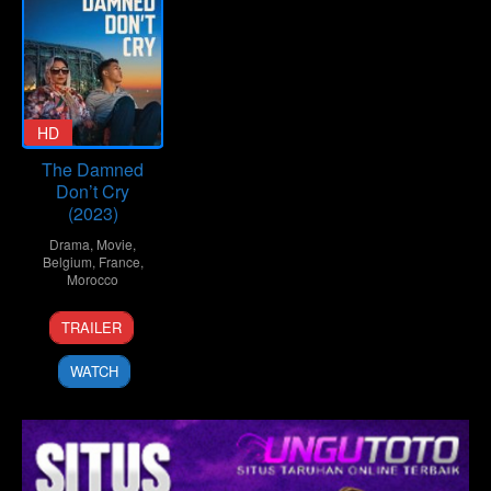
HD
The Damned
Don’t Cry
(2023)
Drama
,
Movie
,
Belgium
,
France
,
Morocco
7
Fyzal
TRAILER
Jul
Boulifa
2023
WATCH