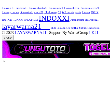
bioskop 21
bioskop21
BioskopGratis21
Bioskopin21
bioskopkeren
Bioskopkeren21
bioskop online
cinemaindo
dunia21
filmbioskop21
full movie
gratis
hitman
IDLIX
INDOXXI
IDLIX21
IDNXXI
INDOFILM
Juraganfilm
layarkaca21
layarwarna21 —
lk21
los angeles
netflix
Subtitle Indonesia
© 2023
LAYARWARNA21
| Support By WarnaGroup
LK21
close