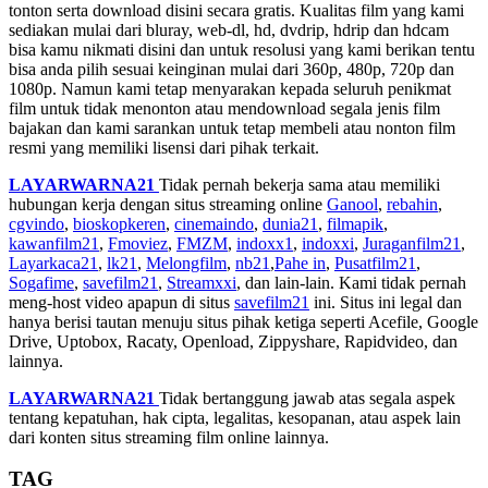
tonton serta download disini secara gratis. Kualitas film yang kami
sediakan mulai dari bluray, web-dl, hd, dvdrip, hdrip dan hdcam
bisa kamu nikmati disini dan untuk resolusi yang kami berikan tentu
bisa anda pilih sesuai keinginan mulai dari 360p, 480p, 720p dan
1080p. Namun kami tetap menyarakan kepada seluruh penikmat
film untuk tidak menonton atau mendownload segala jenis film
bajakan dan kami sarankan untuk tetap membeli atau nonton film
resmi yang memiliki lisensi dari pihak terkait.
LAYARWARNA21
Tidak pernah bekerja sama atau memiliki
hubungan kerja dengan situs streaming online
Ganool
,
rebahin
,
cgvindo
,
bioskopkeren
,
cinemaindo
,
dunia21
,
filmapik
,
kawanfilm21
,
Fmoviez
,
FMZM
,
indoxx1
,
indoxxi
,
Juraganfilm21
,
Layarkaca21
,
lk21
,
Melongfilm
,
nb21
,
Pahe in
,
Pusatfilm21
,
Sogafime
,
savefilm21
,
Streamxxi
, dan lain-lain. Kami tidak pernah
meng-host video apapun di situs
savefilm21
ini. Situs ini legal dan
hanya berisi tautan menuju situs pihak ketiga seperti Acefile, Google
Drive, Uptobox, Racaty, Openload, Zippyshare, Rapidvideo, dan
lainnya.
LAYARWARNA21
Tidak bertanggung jawab atas segala aspek
tentang kepatuhan, hak cipta, legalitas, kesopanan, atau aspek lain
dari konten situs streaming film online lainnya.
TAG