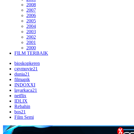
2008
2007
2006
2005
2004
2003
2002
2001
2000
FILM TERBAIK
bioskopkeren
cgvmovie21
dunia21
filmapik
INDOXXI
layarkaca21
netflix
IDLIX
Rebahin
bos21
Film Semi