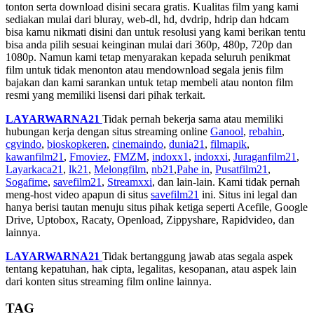
tonton serta download disini secara gratis. Kualitas film yang kami
sediakan mulai dari bluray, web-dl, hd, dvdrip, hdrip dan hdcam
bisa kamu nikmati disini dan untuk resolusi yang kami berikan tentu
bisa anda pilih sesuai keinginan mulai dari 360p, 480p, 720p dan
1080p. Namun kami tetap menyarakan kepada seluruh penikmat
film untuk tidak menonton atau mendownload segala jenis film
bajakan dan kami sarankan untuk tetap membeli atau nonton film
resmi yang memiliki lisensi dari pihak terkait.
LAYARWARNA21
Tidak pernah bekerja sama atau memiliki
hubungan kerja dengan situs streaming online
Ganool
,
rebahin
,
cgvindo
,
bioskopkeren
,
cinemaindo
,
dunia21
,
filmapik
,
kawanfilm21
,
Fmoviez
,
FMZM
,
indoxx1
,
indoxxi
,
Juraganfilm21
,
Layarkaca21
,
lk21
,
Melongfilm
,
nb21
,
Pahe in
,
Pusatfilm21
,
Sogafime
,
savefilm21
,
Streamxxi
, dan lain-lain. Kami tidak pernah
meng-host video apapun di situs
savefilm21
ini. Situs ini legal dan
hanya berisi tautan menuju situs pihak ketiga seperti Acefile, Google
Drive, Uptobox, Racaty, Openload, Zippyshare, Rapidvideo, dan
lainnya.
LAYARWARNA21
Tidak bertanggung jawab atas segala aspek
tentang kepatuhan, hak cipta, legalitas, kesopanan, atau aspek lain
dari konten situs streaming film online lainnya.
TAG