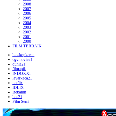
2008
2007
2006
2005
2004
2003
2002
2001
2000
FILM TERBAIK
bioskopkeren
cgvmovie21
dunia21
filmapik
INDOXXI
layarkaca21
netflix
IDLIX
Rebahin
bos21
Film Semi