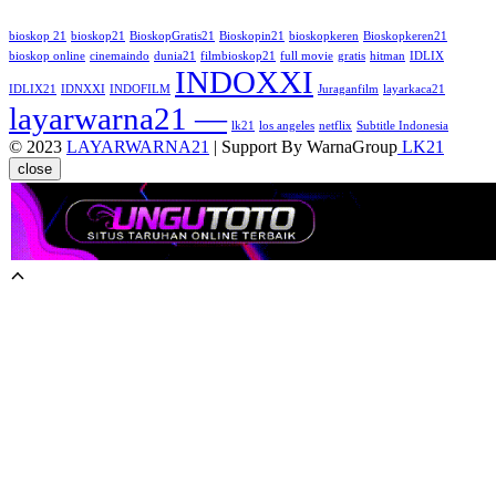
bioskop 21
bioskop21
BioskopGratis21
Bioskopin21
bioskopkeren
Bioskopkeren21
bioskop online
cinemaindo
dunia21
filmbioskop21
full movie
gratis
hitman
IDLIX
INDOXXI
IDLIX21
IDNXXI
INDOFILM
Juraganfilm
layarkaca21
layarwarna21 —
lk21
los angeles
netflix
Subtitle Indonesia
© 2023
LAYARWARNA21
| Support By WarnaGroup
LK21
close