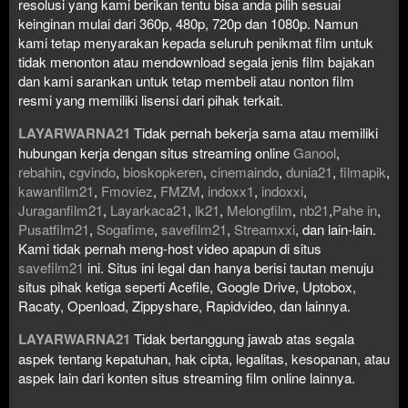
resolusi yang kami berikan tentu bisa anda pilih sesuai
keinginan mulai dari 360p, 480p, 720p dan 1080p. Namun
kami tetap menyarakan kepada seluruh penikmat film untuk
tidak menonton atau mendownload segala jenis film bajakan
dan kami sarankan untuk tetap membeli atau nonton film
resmi yang memiliki lisensi dari pihak terkait.
LAYARWARNA21
Tidak pernah bekerja sama atau memiliki
hubungan kerja dengan situs streaming online
Ganool
,
rebahin
,
cgvindo
,
bioskopkeren
,
cinemaindo
,
dunia21
,
filmapik
,
kawanfilm21
,
Fmoviez
,
FMZM
,
indoxx1
,
indoxxi
,
Juraganfilm21
,
Layarkaca21
,
lk21
,
Melongfilm
,
nb21
,
Pahe in
,
Pusatfilm21
,
Sogafime
,
savefilm21
,
Streamxxi
, dan lain-lain.
Kami tidak pernah meng-host video apapun di situs
savefilm21
ini. Situs ini legal dan hanya berisi tautan menuju
situs pihak ketiga seperti Acefile, Google Drive, Uptobox,
Racaty, Openload, Zippyshare, Rapidvideo, dan lainnya.
LAYARWARNA21
Tidak bertanggung jawab atas segala
aspek tentang kepatuhan, hak cipta, legalitas, kesopanan, atau
aspek lain dari konten situs streaming film online lainnya.