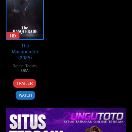
HD
The
Masquerade
(2025)
Drama
,
Thriller
,
USA
15
Joslyn
TRAILER
Apr
Rose
2025
Lyons
WATCH