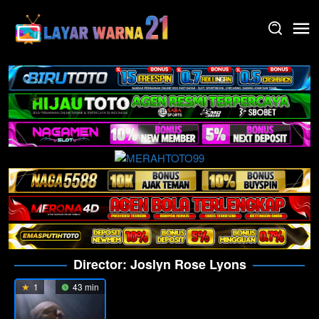
Skip
to
content
Director:
Joslyn Rose Lyons
1
43 min