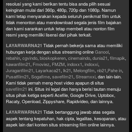
resolusi yang kami berikan tentu bisa anda pilih sesuai
keinginan mulai dari 360p, 480p, 720p dan 1080p. Namun
kami tetap menyarakan kepada seluruh penikmat film untuk
tidak menonton atau mendownload segala jenis film bajakan
dan kami sarankan untuk tetap membeli atau nonton film
resmi yang memiliki lisensi dari pihak terkait.
LAYARWARNA21
Tidak pernah bekerja sama atau memiliki
hubungan kerja dengan situs streaming online
Ganool
,
rebahin
,
cgvindo
,
bioskopkeren
,
cinemaindo
,
dunia21
,
filmapik
,
kawanfilm21
,
Fmoviez
,
FMZM
,
indoxx1
,
indoxxi
,
Juraganfilm21
,
Layarkaca21
,
lk21
,
Melongfilm
,
nb21
,
Pahe in
,
Pusatfilm21
,
Sogafime
,
savefilm21
,
Streamxxi
, dan lain-lain.
Kami tidak pernah meng-host video apapun di situs
savefilm21
ini. Situs ini legal dan hanya berisi tautan menuju
situs pihak ketiga seperti Acefile, Google Drive, Uptobox,
Racaty, Openload, Zippyshare, Rapidvideo, dan lainnya.
LAYARWARNA21
Tidak bertanggung jawab atas segala
aspek tentang kepatuhan, hak cipta, legalitas, kesopanan, atau
aspek lain dari konten situs streaming film online lainnya.