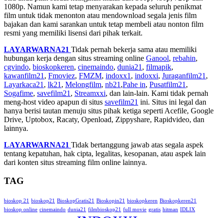
1080p. Namun kami tetap menyarakan kepada seluruh penikmat
film untuk tidak menonton atau mendownload segala jenis film
bajakan dan kami sarankan untuk tetap membeli atau nonton film
resmi yang memiliki lisensi dari pihak terkait.
LAYARWARNA21
Tidak pernah bekerja sama atau memiliki
hubungan kerja dengan situs streaming online
Ganool
,
rebahin
,
cgvindo
,
bioskopkeren
,
cinemaindo
,
dunia21
,
filmapik
,
kawanfilm21
,
Fmoviez
,
FMZM
,
indoxx1
,
indoxxi
,
Juraganfilm21
,
Layarkaca21
,
lk21
,
Melongfilm
,
nb21
,
Pahe in
,
Pusatfilm21
,
Sogafime
,
savefilm21
,
Streamxxi
, dan lain-lain. Kami tidak pernah
meng-host video apapun di situs
savefilm21
ini. Situs ini legal dan
hanya berisi tautan menuju situs pihak ketiga seperti Acefile, Google
Drive, Uptobox, Racaty, Openload, Zippyshare, Rapidvideo, dan
lainnya.
LAYARWARNA21
Tidak bertanggung jawab atas segala aspek
tentang kepatuhan, hak cipta, legalitas, kesopanan, atau aspek lain
dari konten situs streaming film online lainnya.
TAG
bioskop 21
bioskop21
BioskopGratis21
Bioskopin21
bioskopkeren
Bioskopkeren21
bioskop online
cinemaindo
dunia21
filmbioskop21
full movie
gratis
hitman
IDLIX