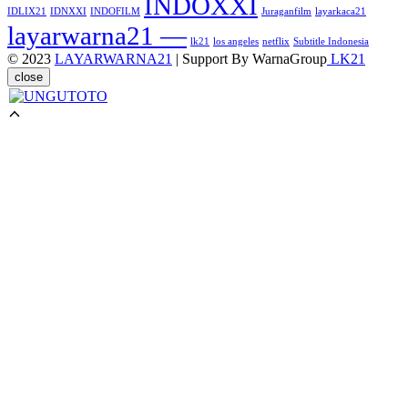
INDOXXI
IDLIX21
IDNXXI
INDOFILM
Juraganfilm
layarkaca21
layarwarna21 —
lk21
los angeles
netflix
Subtitle Indonesia
© 2023
LAYARWARNA21
| Support By WarnaGroup
LK21
close