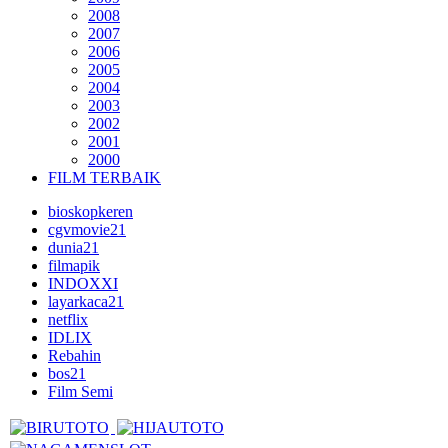
2008
2007
2006
2005
2004
2003
2002
2001
2000
FILM TERBAIK
bioskopkeren
cgvmovie21
dunia21
filmapik
INDOXXI
layarkaca21
netflix
IDLIX
Rebahin
bos21
Film Semi