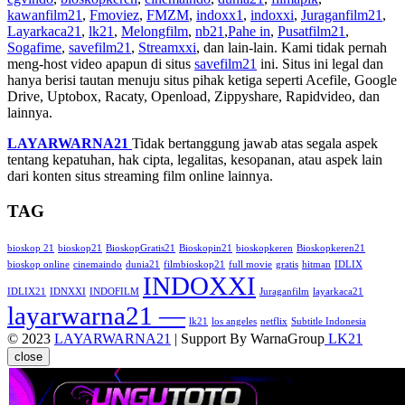
kawanfilm21
,
Fmoviez
,
FMZM
,
indoxx1
,
indoxxi
,
Juraganfilm21
,
Layarkaca21
,
lk21
,
Melongfilm
,
nb21
,
Pahe in
,
Pusatfilm21
,
Sogafime
,
savefilm21
,
Streamxxi
, dan lain-lain. Kami tidak pernah
meng-host video apapun di situs
savefilm21
ini. Situs ini legal dan
hanya berisi tautan menuju situs pihak ketiga seperti Acefile, Google
Drive, Uptobox, Racaty, Openload, Zippyshare, Rapidvideo, dan
lainnya.
LAYARWARNA21
Tidak bertanggung jawab atas segala aspek
tentang kepatuhan, hak cipta, legalitas, kesopanan, atau aspek lain
dari konten situs streaming film online lainnya.
TAG
bioskop 21
bioskop21
BioskopGratis21
Bioskopin21
bioskopkeren
Bioskopkeren21
bioskop online
cinemaindo
dunia21
filmbioskop21
full movie
gratis
hitman
IDLIX
INDOXXI
IDLIX21
IDNXXI
INDOFILM
Juraganfilm
layarkaca21
layarwarna21 —
lk21
los angeles
netflix
Subtitle Indonesia
© 2023
LAYARWARNA21
| Support By WarnaGroup
LK21
close