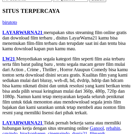
SITUS TERPERCAYA
birutoto
LAYARWARNA21
merupakan situs streaming film online gratis
dan download film terbaru , disitus LayarWarna21 kamu bisa
menemukan film-film terbaru dan terupdate saat ini dan tentu bisa
kamu download kapan pun kamu mau.
LW21
Menyediakan segala kategori film seperti film asia terbaru
serta film barat paling baru , tentu segala macam genre film mulai
dari Action , Crime , Thriller , Horror Ataupun Comedy bisa kamu
tonton serta download disini secara gratis. Kualitas film yang kami
sediakan mulai dari bluray, web-dl, hd, dvdrip, hdrip dan hdcam
bisa kamu nikmati disini dan untuk resolusi yang kami berikan tentu
bisa anda pilih sesuai keinginan mulai dari 360p, 480p, 720p dan
1080p. Namun kami tetap menyarakan kepada seluruh penikmat
film untuk tidak menonton atau mendownload segala jenis film
bajakan dan kami sarankan untuk tetap membeli atau nonton film
resmi yang memiliki lisensi dari pihak terkait.
LAYARWARNA21
Tidak pernah bekerja sama atau memiliki
hubungan kerja dengan situs streaming online
Ganool
,
rebahin
,
cgvindo
,
bioskopkeren
,
cinemaindo
,
dunia21
,
filmapik
,