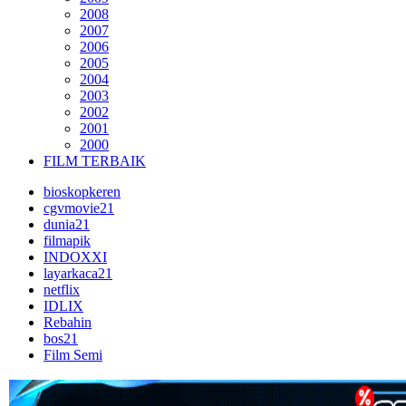
2008
2007
2006
2005
2004
2003
2002
2001
2000
FILM TERBAIK
bioskopkeren
cgvmovie21
dunia21
filmapik
INDOXXI
layarkaca21
netflix
IDLIX
Rebahin
bos21
Film Semi