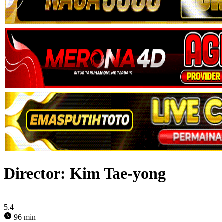
Director:
Kim Tae-yong
5.4
96 min