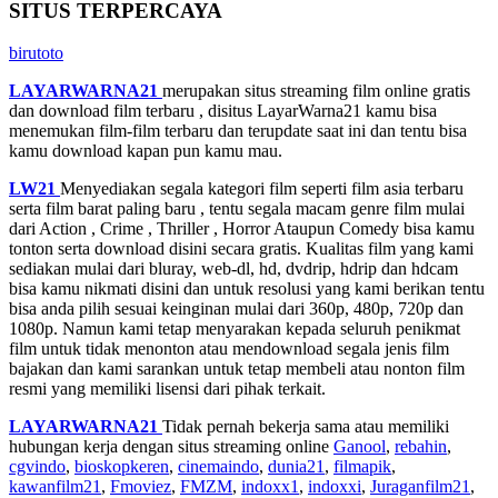
SITUS TERPERCAYA
birutoto
LAYARWARNA21
merupakan situs streaming film online gratis
dan download film terbaru , disitus LayarWarna21 kamu bisa
menemukan film-film terbaru dan terupdate saat ini dan tentu bisa
kamu download kapan pun kamu mau.
LW21
Menyediakan segala kategori film seperti film asia terbaru
serta film barat paling baru , tentu segala macam genre film mulai
dari Action , Crime , Thriller , Horror Ataupun Comedy bisa kamu
tonton serta download disini secara gratis. Kualitas film yang kami
sediakan mulai dari bluray, web-dl, hd, dvdrip, hdrip dan hdcam
bisa kamu nikmati disini dan untuk resolusi yang kami berikan tentu
bisa anda pilih sesuai keinginan mulai dari 360p, 480p, 720p dan
1080p. Namun kami tetap menyarakan kepada seluruh penikmat
film untuk tidak menonton atau mendownload segala jenis film
bajakan dan kami sarankan untuk tetap membeli atau nonton film
resmi yang memiliki lisensi dari pihak terkait.
LAYARWARNA21
Tidak pernah bekerja sama atau memiliki
hubungan kerja dengan situs streaming online
Ganool
,
rebahin
,
cgvindo
,
bioskopkeren
,
cinemaindo
,
dunia21
,
filmapik
,
kawanfilm21
,
Fmoviez
,
FMZM
,
indoxx1
,
indoxxi
,
Juraganfilm21
,