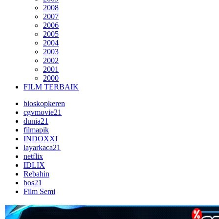
2008
2007
2006
2005
2004
2003
2002
2001
2000
FILM TERBAIK
bioskopkeren
cgvmovie21
dunia21
filmapik
INDOXXI
layarkaca21
netflix
IDLIX
Rebahin
bos21
Film Semi