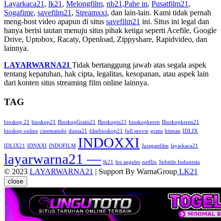
Layarkaca21
,
lk21
,
Melongfilm
,
nb21
,
Pahe in
,
Pusatfilm21
,
Sogafime
,
savefilm21
,
Streamxxi
, dan lain-lain. Kami tidak pernah
meng-host video apapun di situs
savefilm21
ini. Situs ini legal dan
hanya berisi tautan menuju situs pihak ketiga seperti Acefile, Google
Drive, Uptobox, Racaty, Openload, Zippyshare, Rapidvideo, dan
lainnya.
LAYARWARNA21
Tidak bertanggung jawab atas segala aspek
tentang kepatuhan, hak cipta, legalitas, kesopanan, atau aspek lain
dari konten situs streaming film online lainnya.
TAG
bioskop 21
bioskop21
BioskopGratis21
Bioskopin21
bioskopkeren
Bioskopkeren21
bioskop online
cinemaindo
dunia21
filmbioskop21
full movie
gratis
hitman
IDLIX
INDOXXI
IDLIX21
IDNXXI
INDOFILM
Juraganfilm
layarkaca21
layarwarna21 —
lk21
los angeles
netflix
Subtitle Indonesia
© 2023
LAYARWARNA21
| Support By WarnaGroup
LK21
close