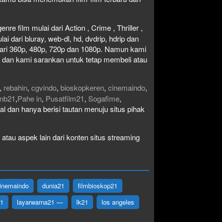
re film mulai dari Action , Crime , Thriller ,
 dari bluray, web-dl, hd, dvdrip, hdrip dan
i dari 360p, 480p, 720p dan 1080p. Namun kami
n dan kami sarankan untuk tetap membeli atau
,
rebahin
,
cgvindo
,
bioskopkeren
,
cinemaindo
,
nb21
,
Pahe in
,
Pusatfilm21
,
Sogafime
,
egal dan hanya berisi tautan menuju situs pihak
atau aspek lain dari konten situs streaming
inemaindo
dunia21
filmbioskop21
21
layarwarna21 —
lk21
los angeles