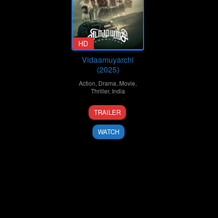
HD
Vidaamuyarchi
(2025)
Action
,
Drama
,
Movie
,
Thriller
,
India
6
Magizh
TRAILER
Feb
Thirumeni
2025
WATCH