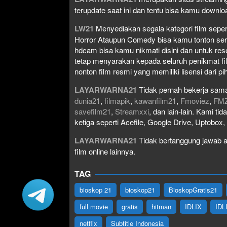
terupdate saat ini dan tentu bisa kamu down
LW21
Menyediakan segala kategori film seperti 
Horror Ataupun Comedy bisa kamu tonton serta 
hdcam bisa kamu nikmati disini dan untuk res
tetap menyarakan kepada seluruh penikmat fi
nonton film resmi yang memiliki lisensi dari pih
LAYARWARNA21
Tidak pernah bekerja sama
dunia21
,
filmapik
,
kawanfilm21
,
Fmoviez
,
FM
savefilm21
,
Streamxxi
, dan lain-lain. Kami t
ketiga seperti Acefile, Google Drive, Uptobox
LAYARWARNA21
Tidak bertanggung jawab at
film online lainnya.
TAG
bioskop 21
bioskop21
BioskopGratis21
full movie
gratis
hitman
IDLIX
IDL
netflix
Subtitle Indonesia