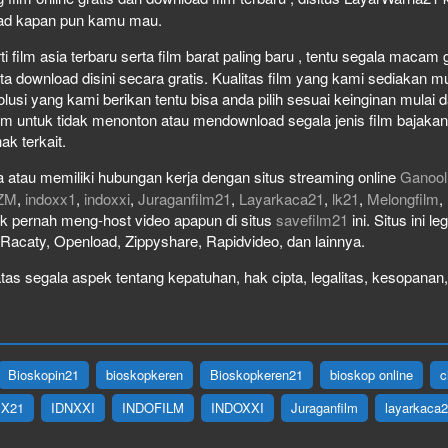
load kapan pun kamu mau.
film asia terbaru serta film barat paling baru , tentu segala macam gen
download disini secara gratis. Kualitas film yang kami sediakan mulai
olusi yang kami berikan tentu bisa anda pilih sesuai keinginan mula
lm untuk tidak menonton atau mendownload segala jenis film bajaka
ak terkait.
 atau memiliki hubungan kerja dengan situs streaming online
Ganool
ZM
,
indoxx1
,
indoxxi
,
Juraganfilm21
,
Layarkaca21
,
lk21
,
Melongfilm
,
idak pernah meng-host video apapun di situs
savefilm21
ini. Situs ini l
, Racaty, Openload, Zippyshare, Rapidvideo, dan lainnya.
as segala aspek tentang kepatuhan, hak cipta, legalitas, kesopanan, 
Bioskopin21
bioskopkeren
Bioskopkeren21
bioskop online
c
IX21
IDNXXI
INDOFILM
INDOXXI
Juraganfilm
layarkaca