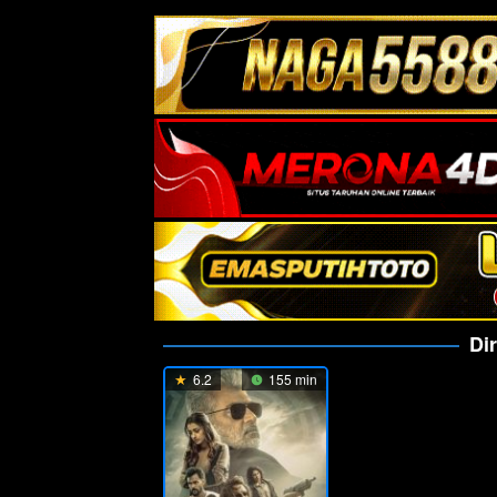
Di
6.2
155 min