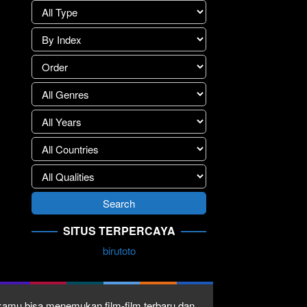
SITUS TERPERCAYA
birutoto
1 kamu bisa menemukan film-film terbaru dan