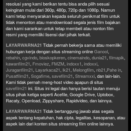
resolusi yang kami berikan tentu bisa anda pilih sesuai
keinginan mulai dari 360p, 480p, 720p dan 1080p. Namun
kami tetap menyarakan kepada seluruh penikmat film untuk
tidak menonton atau mendownload segala jenis film bajakan
dan kami sarankan untuk tetap membeli atau nonton film
resmi yang memiliki lisensi dari pihak terkait.
LAYARWARNA21
Tidak pernah bekerja sama atau memiliki
hubungan kerja dengan situs streaming online
Ganool
,
rebahin
,
cgvindo
,
bioskopkeren
,
cinemaindo
,
dunia21
,
filmapik
,
kawanfilm21
,
Fmoviez
,
FMZM
,
indoxx1
,
indoxxi
,
Juraganfilm21
,
Layarkaca21
,
lk21
,
Melongfilm
,
nb21
,
Pahe in
,
Pusatfilm21
,
Sogafime
,
savefilm21
,
Streamxxi
, dan lain-lain.
Kami tidak pernah meng-host video apapun di situs
savefilm21
ini. Situs ini legal dan hanya berisi tautan menuju
situs pihak ketiga seperti Acefile, Google Drive, Uptobox,
Racaty, Openload, Zippyshare, Rapidvideo, dan lainnya.
LAYARWARNA21
Tidak bertanggung jawab atas segala
aspek tentang kepatuhan, hak cipta, legalitas, kesopanan, atau
aspek lain dari konten situs streaming film online lainnya.