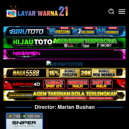
Skip
to
content
Director:
Marian Bushan
7.632
120 min