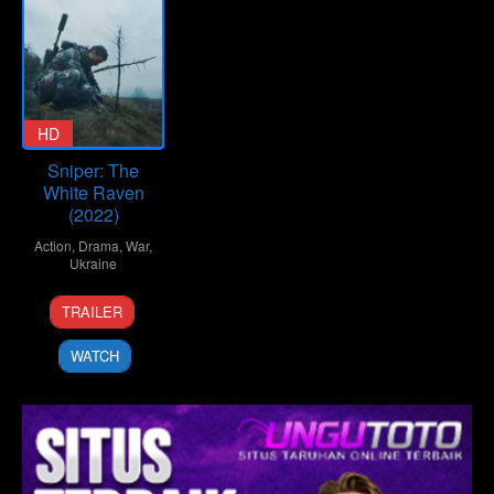
HD
Sniper: The
White Raven
(2022)
Action
,
Drama
,
War
,
Ukraine
3
Marian
TRAILER
May
Bushan
2022
WATCH