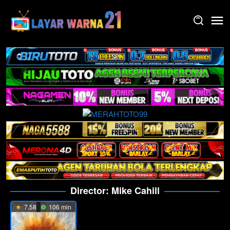
Skip
to
content
Director:
Mike Cahill
7.58
106 min