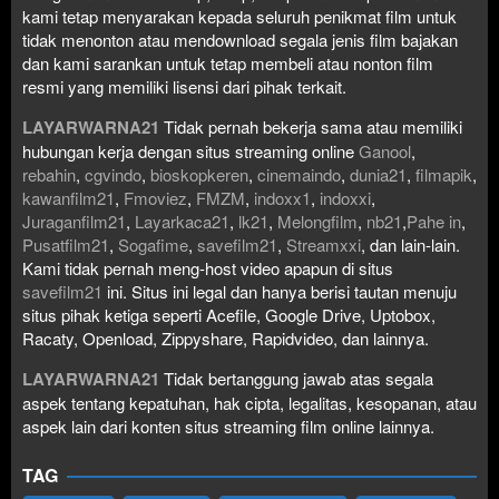
kami tetap menyarakan kepada seluruh penikmat film untuk
tidak menonton atau mendownload segala jenis film bajakan
dan kami sarankan untuk tetap membeli atau nonton film
resmi yang memiliki lisensi dari pihak terkait.
LAYARWARNA21
Tidak pernah bekerja sama atau memiliki
hubungan kerja dengan situs streaming online
Ganool
,
rebahin
,
cgvindo
,
bioskopkeren
,
cinemaindo
,
dunia21
,
filmapik
,
kawanfilm21
,
Fmoviez
,
FMZM
,
indoxx1
,
indoxxi
,
Juraganfilm21
,
Layarkaca21
,
lk21
,
Melongfilm
,
nb21
,
Pahe in
,
Pusatfilm21
,
Sogafime
,
savefilm21
,
Streamxxi
, dan lain-lain.
Kami tidak pernah meng-host video apapun di situs
savefilm21
ini. Situs ini legal dan hanya berisi tautan menuju
situs pihak ketiga seperti Acefile, Google Drive, Uptobox,
Racaty, Openload, Zippyshare, Rapidvideo, dan lainnya.
LAYARWARNA21
Tidak bertanggung jawab atas segala
aspek tentang kepatuhan, hak cipta, legalitas, kesopanan, atau
aspek lain dari konten situs streaming film online lainnya.
TAG