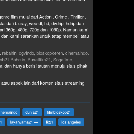
re film mulai dari Action , Crime , Thriller ,
 dari bluray, web-dl, hd, dvdrip, hdrip dan
i dari 360p, 480p, 720p dan 1080p. Namun kami
n dan kami sarankan untuk tetap membeli atau
,
rebahin
,
cgvindo
,
bioskopkeren
,
cinemaindo
,
nb21
,
Pahe in
,
Pusatfilm21
,
Sogafime
,
egal dan hanya berisi tautan menuju situs pihak
atau aspek lain dari konten situs streaming
inemaindo
dunia21
filmbioskop21
21
layarwarna21 —
lk21
los angeles