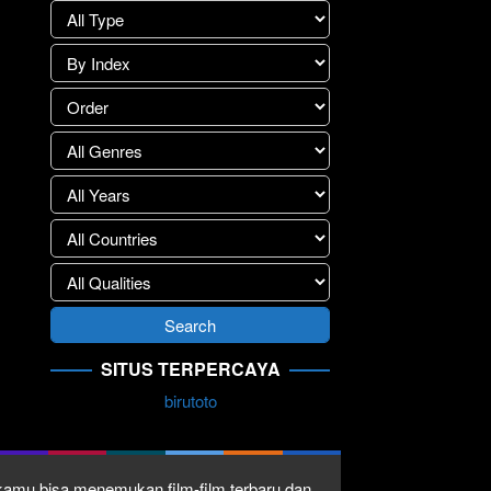
SITUS TERPERCAYA
birutoto
1 kamu bisa menemukan film-film terbaru dan