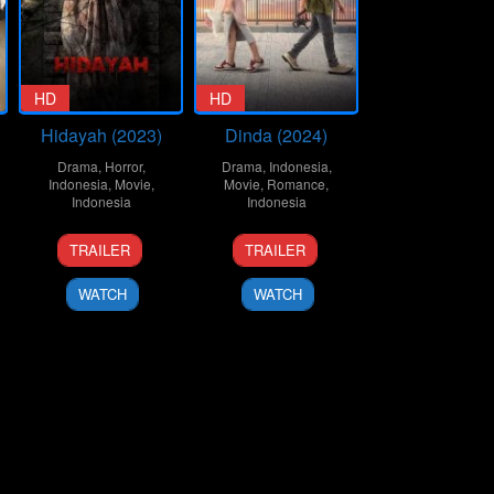
HD
HD
Hidayah (2023)
Dinda (2024)
Drama
,
Horror
,
Drama
,
Indonesia
,
Indonesia
,
Movie
,
Movie
,
Romance
,
Indonesia
Indonesia
12
Monty
6
Monty
TRAILER
TRAILER
Jan
Tiwa
Jun
Tiwa
2023
2024
WATCH
WATCH