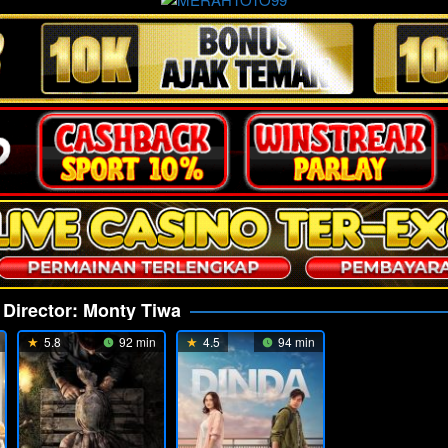
Director:
Monty Tiwa
5.8
92 min
4.5
94 min