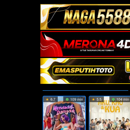
6.7
109 min
5.5
104 min