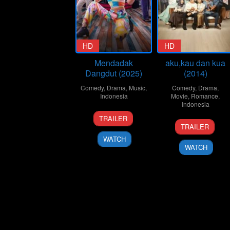
HD
HD
Mendadak
aku,kau dan kua
Dangdut (2025)
(2014)
Comedy
,
Drama
,
Music
,
Comedy
,
Drama
,
Indonesia
Movie
,
Romance
,
Indonesia
29
Monty
TRAILER
11
Monty
Apr
Tiwa
TRAILER
Sep
Tiwa
2025
WATCH
2014
WATCH