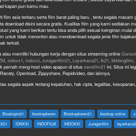
load kapan pun kamu mau.
film asia terbaru serta film barat paling baru , tentu segala macam gen
download disini secara gratis. Kualitas film yang kami sediakan mulai
olusi yang kami berikan tentu bisa anda pilih sesuai keinginan mula
lm untuk tidak menonton atau mendownload segala jenis film bajaka
ak terkait.
 atau memiliki hubungan kerja dengan situs streaming online
Ganool
ZM
,
indoxx1
,
indoxxi
,
Juraganfilm21
,
Layarkaca21
,
lk21
,
Melongfilm
,
idak pernah meng-host video apapun di situs
savefilm21
ini. Situs ini l
, Racaty, Openload, Zippyshare, Rapidvideo, dan lainnya.
as segala aspek tentang kepatuhan, hak cipta, legalitas, kesopanan, 
Bioskopin21
bioskopkeren
Bioskopkeren21
bioskop online
c
IX21
IDNXXI
INDOFILM
INDOXXI
Juraganfilm
layarkaca