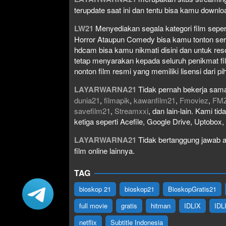
terupdate saat ini dan tentu bisa kamu down
LW21
Menyediakan segala kategori film seperti 
Horror Ataupun Comedy bisa kamu tonton serta 
hdcam bisa kamu nikmati disini dan untuk res
tetap menyarakan kepada seluruh penikmat fi
nonton film resmi yang memiliki lisensi dari pih
LAYARWARNA21
Tidak pernah bekerja sama
dunia21
,
filmapik
,
kawanfilm21
,
Fmoviez
,
FM
savefilm21
,
Streamxxi
, dan lain-lain. Kami t
ketiga seperti Acefile, Google Drive, Uptobox
LAYARWARNA21
Tidak bertanggung jawab at
film online lainnya.
TAG
bioskop 21
bioskop21
BioskopGratis21
full movie
gratis
hitman
IDLIX
IDL
netflix
Subtitle Indonesia