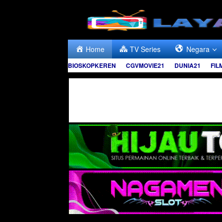
Skip
to
content
Home
TV Series
Negara
BIOSKOPKEREN
CGVMOVIE21
DUNIA21
FIL