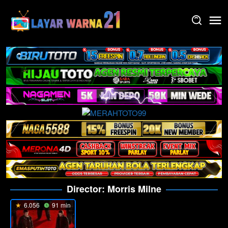
Skip
to
content
Director:
Morris Milne
6.056
91 min