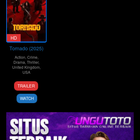
HD
Tornado (2025)
Action
,
Crime
,
Drama
,
Thriller
,
United Kingdom
,
USA
30
Morris
TRAILER
May
Milne
2025
WATCH