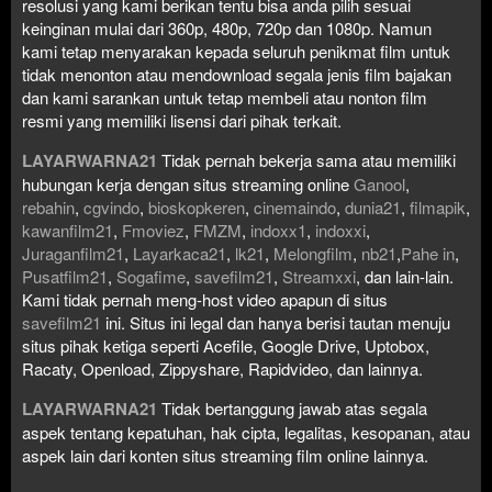
resolusi yang kami berikan tentu bisa anda pilih sesuai
keinginan mulai dari 360p, 480p, 720p dan 1080p. Namun
kami tetap menyarakan kepada seluruh penikmat film untuk
tidak menonton atau mendownload segala jenis film bajakan
dan kami sarankan untuk tetap membeli atau nonton film
resmi yang memiliki lisensi dari pihak terkait.
LAYARWARNA21
Tidak pernah bekerja sama atau memiliki
hubungan kerja dengan situs streaming online
Ganool
,
rebahin
,
cgvindo
,
bioskopkeren
,
cinemaindo
,
dunia21
,
filmapik
,
kawanfilm21
,
Fmoviez
,
FMZM
,
indoxx1
,
indoxxi
,
Juraganfilm21
,
Layarkaca21
,
lk21
,
Melongfilm
,
nb21
,
Pahe in
,
Pusatfilm21
,
Sogafime
,
savefilm21
,
Streamxxi
, dan lain-lain.
Kami tidak pernah meng-host video apapun di situs
savefilm21
ini. Situs ini legal dan hanya berisi tautan menuju
situs pihak ketiga seperti Acefile, Google Drive, Uptobox,
Racaty, Openload, Zippyshare, Rapidvideo, dan lainnya.
LAYARWARNA21
Tidak bertanggung jawab atas segala
aspek tentang kepatuhan, hak cipta, legalitas, kesopanan, atau
aspek lain dari konten situs streaming film online lainnya.