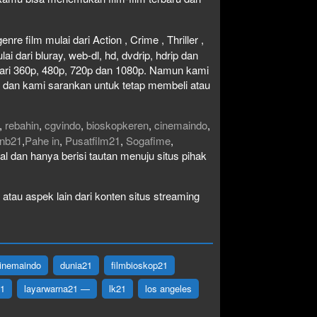
re film mulai dari Action , Crime , Thriller ,
 dari bluray, web-dl, hd, dvdrip, hdrip dan
i dari 360p, 480p, 720p dan 1080p. Namun kami
n dan kami sarankan untuk tetap membeli atau
,
rebahin
,
cgvindo
,
bioskopkeren
,
cinemaindo
,
nb21
,
Pahe in
,
Pusatfilm21
,
Sogafime
,
egal dan hanya berisi tautan menuju situs pihak
atau aspek lain dari konten situs streaming
inemaindo
dunia21
filmbioskop21
21
layarwarna21 —
lk21
los angeles