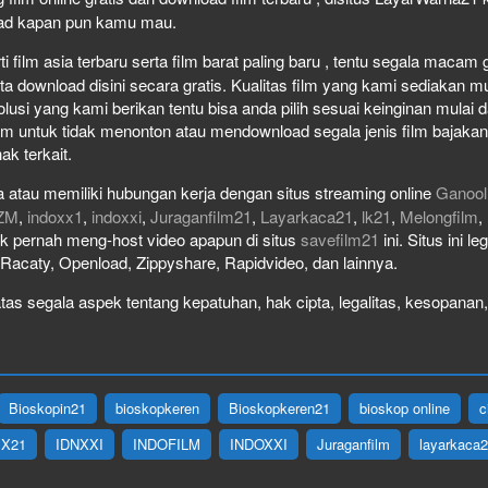
load kapan pun kamu mau.
film asia terbaru serta film barat paling baru , tentu segala macam gen
download disini secara gratis. Kualitas film yang kami sediakan mulai
olusi yang kami berikan tentu bisa anda pilih sesuai keinginan mula
lm untuk tidak menonton atau mendownload segala jenis film bajaka
ak terkait.
 atau memiliki hubungan kerja dengan situs streaming online
Ganool
ZM
,
indoxx1
,
indoxxi
,
Juraganfilm21
,
Layarkaca21
,
lk21
,
Melongfilm
,
idak pernah meng-host video apapun di situs
savefilm21
ini. Situs ini l
, Racaty, Openload, Zippyshare, Rapidvideo, dan lainnya.
as segala aspek tentang kepatuhan, hak cipta, legalitas, kesopanan, 
Bioskopin21
bioskopkeren
Bioskopkeren21
bioskop online
c
IX21
IDNXXI
INDOFILM
INDOXXI
Juraganfilm
layarkaca