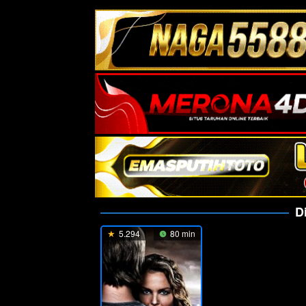
D
5.294
80 min