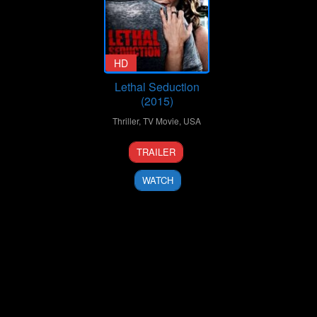
HD
Lethal Seduction
(2015)
Thriller
,
TV Movie
,
USA
11
Nancy
TRAILER
Jul
Leopardi
2015
WATCH