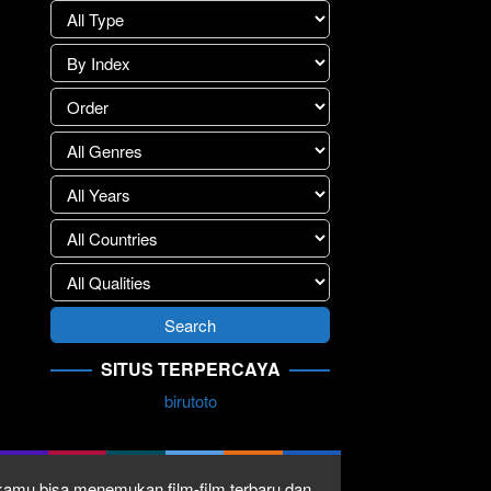
SITUS TERPERCAYA
birutoto
1 kamu bisa menemukan film-film terbaru dan