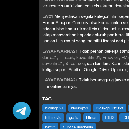
terupdate saat ini dan tentu bisa kamu down
LW21
Menyediakan segala kategori film seperti 
Horror Ataupun Comedy bisa kamu tonton serta 
hdcam bisa kamu nikmati disini dan untuk res
tetap menyarakan kepada seluruh penikmat fi
nonton film resmi yang memiliki lisensi dari pih
LAYARWARNA21
Tidak pernah bekerja sama
dunia21
,
filmapik
,
kawanfilm21
,
Fmoviez
,
FM
savefilm21
,
Streamxxi
, dan lain-lain. Kami t
ketiga seperti Acefile, Google Drive, Uptobox
LAYARWARNA21
Tidak bertanggung jawab at
film online lainnya.
TAG
bioskop 21
bioskop21
BioskopGratis21
full movie
gratis
hitman
IDLIX
IDL
netflix
Subtitle Indonesia