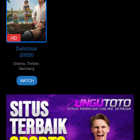
HD
Delicious
(2025)
Drama
,
Thriller
,
Germany
Nele
WATCH
Mueller-
Stöfen