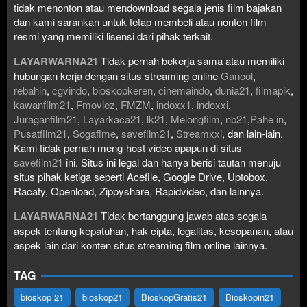
tidak menonton atau mendownload segala jenis film bajakan
dan kami sarankan untuk tetap membeli atau nonton film
resmi yang memiliki lisensi dari pihak terkait.
LAYARWARNA21
Tidak pernah bekerja sama atau memiliki
hubungan kerja dengan situs streaming online
Ganool
,
rebahin
,
cgvindo
,
bioskopkeren
,
cinemaindo
,
dunia21
,
filmapik
,
kawanfilm21
,
Fmoviez
,
FMZM
,
indoxx1
,
indoxxi
,
Juraganfilm21
,
Layarkaca21
,
lk21
,
Melongfilm
,
nb21
,
Pahe in
,
Pusatfilm21
,
Sogafime
,
savefilm21
,
Streamxxi
, dan lain-lain.
Kami tidak pernah meng-host video apapun di situs
savefilm21
ini. Situs ini legal dan hanya berisi tautan menuju
situs pihak ketiga seperti Acefile, Google Drive, Uptobox,
Racaty, Openload, Zippyshare, Rapidvideo, dan lainnya.
LAYARWARNA21
Tidak bertanggung jawab atas segala
aspek tentang kepatuhan, hak cipta, legalitas, kesopanan, atau
aspek lain dari konten situs streaming film online lainnya.
TAG
bioskop 21
bioskop21
BioskopGratis21
Bioskopin21