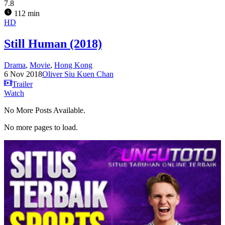
7.8
112 min
HD
Still Human (2018)
Drama
,
Movie
,
Hong Kong
6 Nov 2018
Oliver Siu Kuen Chan
Trailer
Watch
No More Posts Available.
No more pages to load.