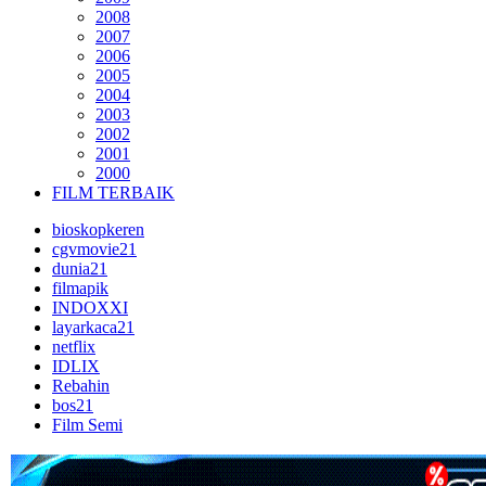
2008
2007
2006
2005
2004
2003
2002
2001
2000
FILM TERBAIK
bioskopkeren
cgvmovie21
dunia21
filmapik
INDOXXI
layarkaca21
netflix
IDLIX
Rebahin
bos21
Film Semi