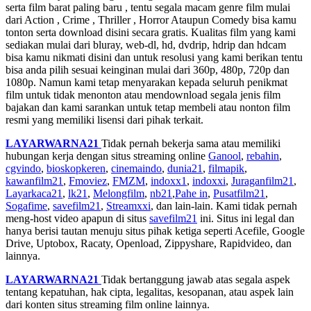
serta film barat paling baru , tentu segala macam genre film mulai
dari Action , Crime , Thriller , Horror Ataupun Comedy bisa kamu
tonton serta download disini secara gratis. Kualitas film yang kami
sediakan mulai dari bluray, web-dl, hd, dvdrip, hdrip dan hdcam
bisa kamu nikmati disini dan untuk resolusi yang kami berikan tentu
bisa anda pilih sesuai keinginan mulai dari 360p, 480p, 720p dan
1080p. Namun kami tetap menyarakan kepada seluruh penikmat
film untuk tidak menonton atau mendownload segala jenis film
bajakan dan kami sarankan untuk tetap membeli atau nonton film
resmi yang memiliki lisensi dari pihak terkait.
LAYARWARNA21
Tidak pernah bekerja sama atau memiliki
hubungan kerja dengan situs streaming online
Ganool
,
rebahin
,
cgvindo
,
bioskopkeren
,
cinemaindo
,
dunia21
,
filmapik
,
kawanfilm21
,
Fmoviez
,
FMZM
,
indoxx1
,
indoxxi
,
Juraganfilm21
,
Layarkaca21
,
lk21
,
Melongfilm
,
nb21
,
Pahe in
,
Pusatfilm21
,
Sogafime
,
savefilm21
,
Streamxxi
, dan lain-lain. Kami tidak pernah
meng-host video apapun di situs
savefilm21
ini. Situs ini legal dan
hanya berisi tautan menuju situs pihak ketiga seperti Acefile, Google
Drive, Uptobox, Racaty, Openload, Zippyshare, Rapidvideo, dan
lainnya.
LAYARWARNA21
Tidak bertanggung jawab atas segala aspek
tentang kepatuhan, hak cipta, legalitas, kesopanan, atau aspek lain
dari konten situs streaming film online lainnya.