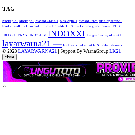
TAG
bioskop 21
bioskop21
BioskopGratis21
Bioskopin21
bioskopkeren
Bioskopkeren21
bioskop online
cinemaindo
dunia21
filmbioskop21
full movie
gratis
hitman
IDLIX
INDOXXI
IDLIX21
IDNXXI
INDOFILM
Juraganfilm
layarkaca21
layarwarna21 —
lk21
los angeles
netflix
Subtitle Indonesia
© 2023
LAYARWARNA21
| Support By WarnaGroup
LK21
close