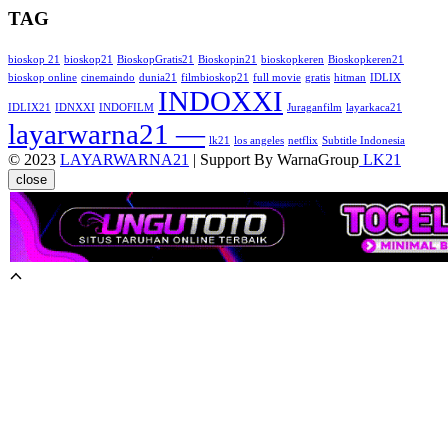
TAG
bioskop 21
bioskop21
BioskopGratis21
Bioskopin21
bioskopkeren
Bioskopkeren21
bioskop online
cinemaindo
dunia21
filmbioskop21
full movie
gratis
hitman
IDLIX
INDOXXI
IDLIX21
IDNXXI
INDOFILM
Juraganfilm
layarkaca21
layarwarna21 —
lk21
los angeles
netflix
Subtitle Indonesia
© 2023
LAYARWARNA21
| Support By WarnaGroup
LK21
close