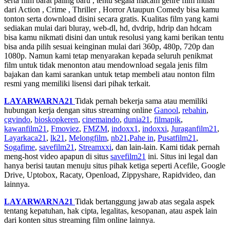
serta film barat paling baru , tentu segala macam genre film mulai
dari Action , Crime , Thriller , Horror Ataupun Comedy bisa kamu
tonton serta download disini secara gratis. Kualitas film yang kami
sediakan mulai dari bluray, web-dl, hd, dvdrip, hdrip dan hdcam
bisa kamu nikmati disini dan untuk resolusi yang kami berikan tentu
bisa anda pilih sesuai keinginan mulai dari 360p, 480p, 720p dan
1080p. Namun kami tetap menyarakan kepada seluruh penikmat
film untuk tidak menonton atau mendownload segala jenis film
bajakan dan kami sarankan untuk tetap membeli atau nonton film
resmi yang memiliki lisensi dari pihak terkait.
LAYARWARNA21
Tidak pernah bekerja sama atau memiliki
hubungan kerja dengan situs streaming online
Ganool
,
rebahin
,
cgvindo
,
bioskopkeren
,
cinemaindo
,
dunia21
,
filmapik
,
kawanfilm21
,
Fmoviez
,
FMZM
,
indoxx1
,
indoxxi
,
Juraganfilm21
,
Layarkaca21
,
lk21
,
Melongfilm
,
nb21
,
Pahe in
,
Pusatfilm21
,
Sogafime
,
savefilm21
,
Streamxxi
, dan lain-lain. Kami tidak pernah
meng-host video apapun di situs
savefilm21
ini. Situs ini legal dan
hanya berisi tautan menuju situs pihak ketiga seperti Acefile, Google
Drive, Uptobox, Racaty, Openload, Zippyshare, Rapidvideo, dan
lainnya.
LAYARWARNA21
Tidak bertanggung jawab atas segala aspek
tentang kepatuhan, hak cipta, legalitas, kesopanan, atau aspek lain
dari konten situs streaming film online lainnya.