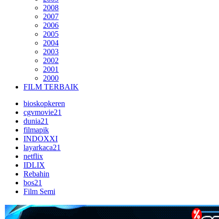
2008
2007
2006
2005
2004
2003
2002
2001
2000
FILM TERBAIK
bioskopkeren
cgvmovie21
dunia21
filmapik
INDOXXI
layarkaca21
netflix
IDLIX
Rebahin
bos21
Film Semi