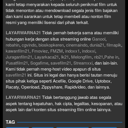
kami tetap menyarakan kepada seluruh penikmat film untuk
tidak menonton atau mendownload segala jenis film bajakan
dan kami sarankan untuk tetap membeli atau nonton film
resmi yang memiliki lisensi dari pihak terkait.
LAYARWARNA21
Tidak pernah bekerja sama atau memiliki
hubungan kerja dengan situs streaming online
Ganool
,
rebahin
,
cgvindo
,
bioskopkeren
,
cinemaindo
,
dunia21
,
filmapik
,
kawanfilm21
,
Fmoviez
,
FMZM
,
indoxx1
,
indoxxi
,
Juraganfilm21
,
Layarkaca21
,
lk21
,
Melongfilm
,
nb21
,
Pahe in
,
Pusatfilm21
,
Sogafime
,
savefilm21
,
Streamxxi
, dan lain-lain.
Kami tidak pernah meng-host video apapun di situs
savefilm21
ini. Situs ini legal dan hanya berisi tautan menuju
situs pihak ketiga seperti Acefile, Google Drive, Uptobox,
Racaty, Openload, Zippyshare, Rapidvideo, dan lainnya.
LAYARWARNA21
Tidak bertanggung jawab atas segala
aspek tentang kepatuhan, hak cipta, legalitas, kesopanan, atau
aspek lain dari konten situs streaming film online lainnya.
TAG