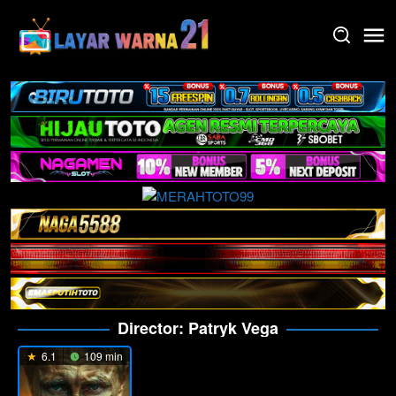
Skip
to
content
Director:
Patryk Vega
6.1
109 min