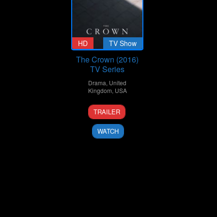
HD
TV Show
The Crown (2016)
TV Series
Drama
,
United
Kingdom
,
USA
4
Peter
TRAILER
Nov
Morgan
2016
WATCH