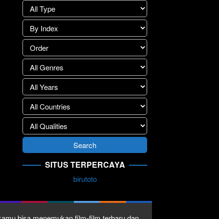
SITUS TERPERCAYA
birutoto
1 kamu bisa menemukan film-film terbaru dan