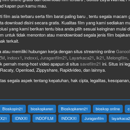
load kapan pun kamu mau.
film asia terbaru serta film barat paling baru , tentu segala macam gen
download disini secara gratis. Kualitas film yang kami sediakan mulai
olusi yang kami berikan tentu bisa anda pilih sesuai keinginan mula
lm untuk tidak menonton atau mendownload segala jenis film bajaka
ak terkait.
 atau memiliki hubungan kerja dengan situs streaming online
Ganool
ZM
,
indoxx1
,
indoxxi
,
Juraganfilm21
,
Layarkaca21
,
lk21
,
Melongfilm
,
idak pernah meng-host video apapun di situs
savefilm21
ini. Situs ini l
, Racaty, Openload, Zippyshare, Rapidvideo, dan lainnya.
as segala aspek tentang kepatuhan, hak cipta, legalitas, kesopanan, 
Bioskopin21
bioskopkeren
Bioskopkeren21
bioskop online
c
IX21
IDNXXI
INDOFILM
INDOXXI
Juraganfilm
layarkaca