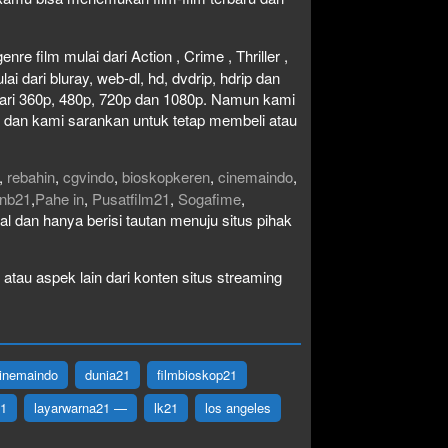
re film mulai dari Action , Crime , Thriller ,
 dari bluray, web-dl, hd, dvdrip, hdrip dan
i dari 360p, 480p, 720p dan 1080p. Namun kami
n dan kami sarankan untuk tetap membeli atau
,
rebahin
,
cgvindo
,
bioskopkeren
,
cinemaindo
,
nb21
,
Pahe in
,
Pusatfilm21
,
Sogafime
,
egal dan hanya berisi tautan menuju situs pihak
atau aspek lain dari konten situs streaming
inemaindo
dunia21
filmbioskop21
21
layarwarna21 —
lk21
los angeles