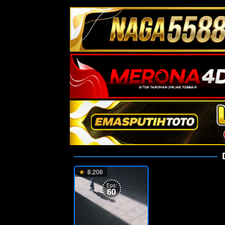
8.206
Eps:
60