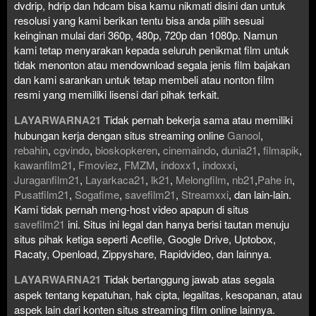
dvdrip, hdrip dan hdcam bisa kamu nikmati disini dan untuk
resolusi yang kami berikan tentu bisa anda pilih sesuai
keinginan mulai dari 360p, 480p, 720p dan 1080p. Namun
kami tetap menyarakan kepada seluruh penikmat film untuk
tidak menonton atau mendownload segala jenis film bajakan
dan kami sarankan untuk tetap membeli atau nonton film
resmi yang memiliki lisensi dari pihak terkait.
LAYARWARNA21
Tidak pernah bekerja sama atau memiliki
hubungan kerja dengan situs streaming online
Ganool
,
rebahin
,
cgvindo
,
bioskopkeren
,
cinemaindo
,
dunia21
,
filmapik
,
kawanfilm21
,
Fmoviez
,
FMZM
,
indoxx1
,
indoxxi
,
Juraganfilm21
,
Layarkaca21
,
lk21
,
Melongfilm
,
nb21
,
Pahe in
,
Pusatfilm21
,
Sogafime
,
savefilm21
,
Streamxxi
, dan lain-lain.
Kami tidak pernah meng-host video apapun di situs
savefilm21
ini. Situs ini legal dan hanya berisi tautan menuju
situs pihak ketiga seperti Acefile, Google Drive, Uptobox,
Racaty, Openload, Zippyshare, Rapidvideo, dan lainnya.
LAYARWARNA21
Tidak bertanggung jawab atas segala
aspek tentang kepatuhan, hak cipta, legalitas, kesopanan, atau
aspek lain dari konten situs streaming film online lainnya.