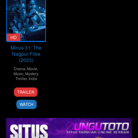
HD
Minus 31: The
Nagpur Files
(2023)
Drama
,
Movie
,
Music
,
Mystery
,
Thriller
,
India
21
Pratik
TRAILER
Jul
Moitro
2023
WATCH