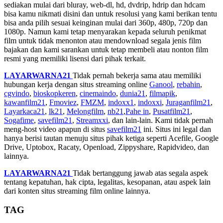
sediakan mulai dari bluray, web-dl, hd, dvdrip, hdrip dan hdcam
bisa kamu nikmati disini dan untuk resolusi yang kami berikan tentu
bisa anda pilih sesuai keinginan mulai dari 360p, 480p, 720p dan
1080p. Namun kami tetap menyarakan kepada seluruh penikmat
film untuk tidak menonton atau mendownload segala jenis film
bajakan dan kami sarankan untuk tetap membeli atau nonton film
resmi yang memiliki lisensi dari pihak terkait.
LAYARWARNA21
Tidak pernah bekerja sama atau memiliki
hubungan kerja dengan situs streaming online
Ganool
,
rebahin
,
cgvindo
,
bioskopkeren
,
cinemaindo
,
dunia21
,
filmapik
,
kawanfilm21
,
Fmoviez
,
FMZM
,
indoxx1
,
indoxxi
,
Juraganfilm21
,
Layarkaca21
,
lk21
,
Melongfilm
,
nb21
,
Pahe in
,
Pusatfilm21
,
Sogafime
,
savefilm21
,
Streamxxi
, dan lain-lain. Kami tidak pernah
meng-host video apapun di situs
savefilm21
ini. Situs ini legal dan
hanya berisi tautan menuju situs pihak ketiga seperti Acefile, Google
Drive, Uptobox, Racaty, Openload, Zippyshare, Rapidvideo, dan
lainnya.
LAYARWARNA21
Tidak bertanggung jawab atas segala aspek
tentang kepatuhan, hak cipta, legalitas, kesopanan, atau aspek lain
dari konten situs streaming film online lainnya.
TAG