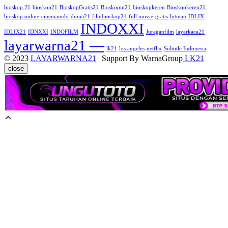
bioskop 21
bioskop21
BioskopGratis21
Bioskopin21
bioskopkeren
Bioskopkeren21
bioskop online
cinemaindo
dunia21
filmbioskop21
full movie
gratis
hitman
IDLIX
INDOXXI
IDLIX21
IDNXXI
INDOFILM
Juraganfilm
layarkaca21
layarwarna21 —
lk21
los angeles
netflix
Subtitle Indonesia
© 2023
LAYARWARNA21
| Support By WarnaGroup
LK21
close