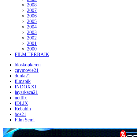
2008
2007
2006
2005
2004
2003
2002
2001
2000
FILM TERBAIK
bioskopkeren
cgvmovie21
dunia21
filmapik
INDOXXI
layarkaca21
netflix
IDLIX
Rebahin
bos21
Film Semi