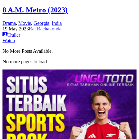
8 A.M. Metro (2023)
Drama
,
Movie
,
Georgia
,
India
19 May 2023
Raj Rachakonda
Trailer
Watch
No More Posts Available.
No more pages to load.