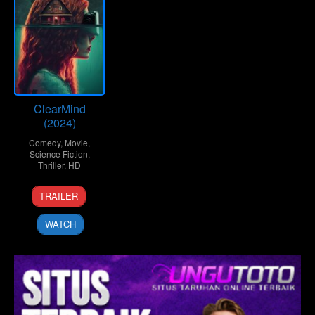
ClearMind
(2024)
Comedy
,
Movie
,
Science Fiction
,
Thriller
,
HD
3
Rebecca
TRAILER
Feb
Eskreis
2024
WATCH