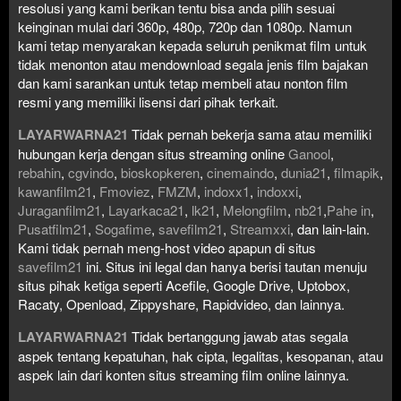
resolusi yang kami berikan tentu bisa anda pilih sesuai
keinginan mulai dari 360p, 480p, 720p dan 1080p. Namun
kami tetap menyarakan kepada seluruh penikmat film untuk
tidak menonton atau mendownload segala jenis film bajakan
dan kami sarankan untuk tetap membeli atau nonton film
resmi yang memiliki lisensi dari pihak terkait.
LAYARWARNA21
Tidak pernah bekerja sama atau memiliki
hubungan kerja dengan situs streaming online
Ganool
,
rebahin
,
cgvindo
,
bioskopkeren
,
cinemaindo
,
dunia21
,
filmapik
,
kawanfilm21
,
Fmoviez
,
FMZM
,
indoxx1
,
indoxxi
,
Juraganfilm21
,
Layarkaca21
,
lk21
,
Melongfilm
,
nb21
,
Pahe in
,
Pusatfilm21
,
Sogafime
,
savefilm21
,
Streamxxi
, dan lain-lain.
Kami tidak pernah meng-host video apapun di situs
savefilm21
ini. Situs ini legal dan hanya berisi tautan menuju
situs pihak ketiga seperti Acefile, Google Drive, Uptobox,
Racaty, Openload, Zippyshare, Rapidvideo, dan lainnya.
LAYARWARNA21
Tidak bertanggung jawab atas segala
aspek tentang kepatuhan, hak cipta, legalitas, kesopanan, atau
aspek lain dari konten situs streaming film online lainnya.