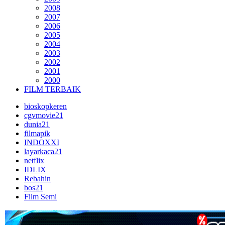
2008
2007
2006
2005
2004
2003
2002
2001
2000
FILM TERBAIK
bioskopkeren
cgvmovie21
dunia21
filmapik
INDOXXI
layarkaca21
netflix
IDLIX
Rebahin
bos21
Film Semi