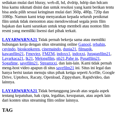
sediakan mulai dari bluray, web-dl, hd, dvdrip, hdrip dan hdcam
bisa kamu nikmati disini dan untuk resolusi yang kami berikan tentu
bisa anda pilih sesuai keinginan mulai dari 360p, 480p, 720p dan
1080p. Namun kami tetap menyarakan kepada seluruh penikmat
film untuk tidak menonton atau mendownload segala jenis film
bajakan dan kami sarankan untuk tetap membeli atau nonton film
resmi yang memiliki lisensi dari pihak terkait.
LAYARWARNA21
Tidak pernah bekerja sama atau memiliki
hubungan kerja dengan situs streaming online
Ganool
,
rebahin
,
cgvindo
,
bioskopkeren
,
cinemaindo
,
dunia21
,
filmapik
,
kawanfilm21
,
Fmoviez
,
FMZM
,
indoxx1
,
indoxxi
,
Juraganfilm21
,
Layarkaca21
,
lk21
,
Melongfilm
,
nb21
,
Pahe in
,
Pusatfilm21
,
Sogafime
,
savefilm21
,
Streamxxi
, dan lain-lain. Kami tidak pernah
meng-host video apapun di situs
savefilm21
ini. Situs ini legal dan
hanya berisi tautan menuju situs pihak ketiga seperti Acefile, Google
Drive, Uptobox, Racaty, Openload, Zippyshare, Rapidvideo, dan
lainnya.
LAYARWARNA21
Tidak bertanggung jawab atas segala aspek
tentang kepatuhan, hak cipta, legalitas, kesopanan, atau aspek lain
dari konten situs streaming film online lainnya.
TAG