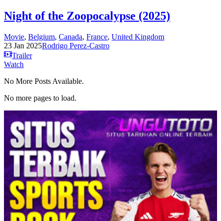
Night of the Zoopocalypse (2025)
Movie
,
Belgium
,
Canada
,
France
,
United Kingdom
23 Jan 2025
Rodrigo Perez-Castro
Trailer
Watch
No More Posts Available.
No more pages to load.