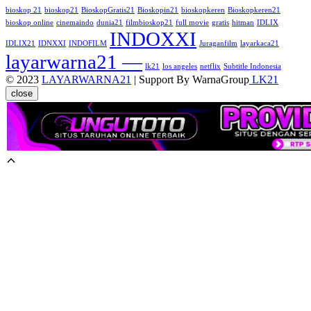
bioskop 21
bioskop21
BioskopGratis21
Bioskopin21
bioskopkeren
Bioskopkeren21
bioskop online
cinemaindo
dunia21
filmbioskop21
full movie
gratis
hitman
IDLIX
INDOXXI
IDLIX21
IDNXXI
INDOFILM
Juraganfilm
layarkaca21
layarwarna21 —
lk21
los angeles
netflix
Subtitle Indonesia
© 2023
LAYARWARNA21
| Support By WarnaGroup
LK21
close