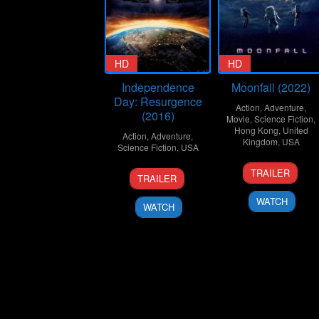
HD
HD
Independence
Moonfall (2022)
Day: Resurgence
Action
,
Adventure
,
(2016)
Movie
,
Science Fiction
,
Hong Kong
,
United
Action
,
Adventure
,
Kingdom
,
USA
Science Fiction
,
USA
3
Roland
22
Roland
TRAILER
TRAILER
Feb
Emmeric
Jun
Emmerich
2022
2016
WATCH
WATCH