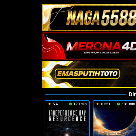
Di
5.4
120 min
6.351
131 min