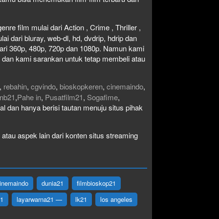
re film mulai dari Action , Crime , Thriller ,
 dari bluray, web-dl, hd, dvdrip, hdrip dan
i dari 360p, 480p, 720p dan 1080p. Namun kami
n dan kami sarankan untuk tetap membeli atau
,
rebahin
,
cgvindo
,
bioskopkeren
,
cinemaindo
,
nb21
,
Pahe in
,
Pusatfilm21
,
Sogafime
,
egal dan hanya berisi tautan menuju situs pihak
atau aspek lain dari konten situs streaming
inemaindo
dunia21
filmbioskop21
21
layarwarna21 —
lk21
los angeles