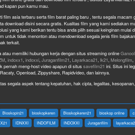
load kapan pun kamu mau.
film asia terbaru serta film barat paling baru , tentu segala macam gen
download disini secara gratis. Kualitas film yang kami sediakan mulai
olusi yang kami berikan tentu bisa anda pilih sesuai keinginan mula
lm untuk tidak menonton atau mendownload segala jenis film bajaka
ak terkait.
 atau memiliki hubungan kerja dengan situs streaming online
Ganool
ZM
,
indoxx1
,
indoxxi
,
Juraganfilm21
,
Layarkaca21
,
lk21
,
Melongfilm
,
idak pernah meng-host video apapun di situs
savefilm21
ini. Situs ini l
, Racaty, Openload, Zippyshare, Rapidvideo, dan lainnya.
as segala aspek tentang kepatuhan, hak cipta, legalitas, kesopanan, 
Bioskopin21
bioskopkeren
Bioskopkeren21
bioskop online
c
IX21
IDNXXI
INDOFILM
INDOXXI
Juraganfilm
layarkaca