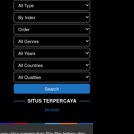
SITUS TERPERCAYA
birutoto
1 kamu bisa menemukan film-film terbaru dan