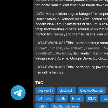
terupdate saat ini dan tentu bisa kamu down
LW21
Menyediakan segala kategori film seperti 
Horror Ataupun Comedy bisa kamu tonton serta 
hdcam bisa kamu nikmati disini dan untuk res
tetap menyarakan kepada seluruh penikmat fi
nonton film resmi yang memiliki lisensi dari pih
LAYARWARNA21
Tidak pernah bekerja sama
dunia21
,
filmapik
,
kawanfilm21
,
Fmoviez
,
FM
savefilm21
,
Streamxxi
, dan lain-lain. Kami t
ketiga seperti Acefile, Google Drive, Uptobox
LAYARWARNA21
Tidak bertanggung jawab at
film online lainnya.
TAG
bioskop 21
bioskop21
BioskopGratis21
full movie
gratis
hitman
IDLIX
IDL
netflix
Subtitle Indonesia