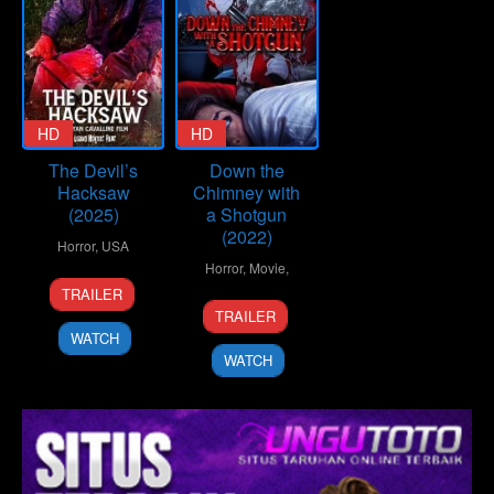
HD
HD
The Devil’s
Down the
Hacksaw
Chimney with
(2025)
a Shotgun
(2022)
Horror
,
USA
Horror
,
Movie
,
12
Ryan
TRAILER
7
Ryan
Feb
Cavalline
TRAILER
Jul
Cavalline
2025
WATCH
2022
WATCH