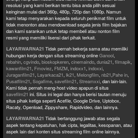
resolusi yang kami berikan tentu bisa anda pilih sesuai
keinginan mulai dari 360p, 480p, 720p dan 1080p. Namun
kami tetap menyarakan kepada seluruh penikmat film untuk
tidak menonton atau mendownload segala jenis film bajakan
dan kami sarankan untuk tetap membeli atau nonton film
resmi yang memiliki lisensi dari pihak terkait.
LAYARWARNA21
Tidak pernah bekerja sama atau memiliki
hubungan kerja dengan situs streaming online
Ganool
,
rebahin
,
cgvindo
,
bioskopkeren
,
cinemaindo
,
dunia21
,
filmapik
,
kawanfilm21
,
Fmoviez
,
FMZM
,
indoxx1
,
indoxxi
,
Juraganfilm21
,
Layarkaca21
,
lk21
,
Melongfilm
,
nb21
,
Pahe in
,
Pusatfilm21
,
Sogafime
,
savefilm21
,
Streamxxi
, dan lain-lain.
Kami tidak pernah meng-host video apapun di situs
savefilm21
ini. Situs ini legal dan hanya berisi tautan menuju
situs pihak ketiga seperti Acefile, Google Drive, Uptobox,
Racaty, Openload, Zippyshare, Rapidvideo, dan lainnya.
LAYARWARNA21
Tidak bertanggung jawab atas segala
aspek tentang kepatuhan, hak cipta, legalitas, kesopanan, atau
aspek lain dari konten situs streaming film online lainnya.