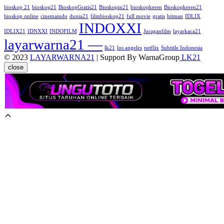
bioskop 21
bioskop21
BioskopGratis21
Bioskopin21
bioskopkeren
Bioskopkeren21
bioskop online
cinemaindo
dunia21
filmbioskop21
full movie
gratis
hitman
IDLIX
INDOXXI
IDLIX21
IDNXXI
INDOFILM
Juraganfilm
layarkaca21
layarwarna21 —
lk21
los angeles
netflix
Subtitle Indonesia
© 2023
LAYARWARNA21
| Support By WarnaGroup
LK21
close