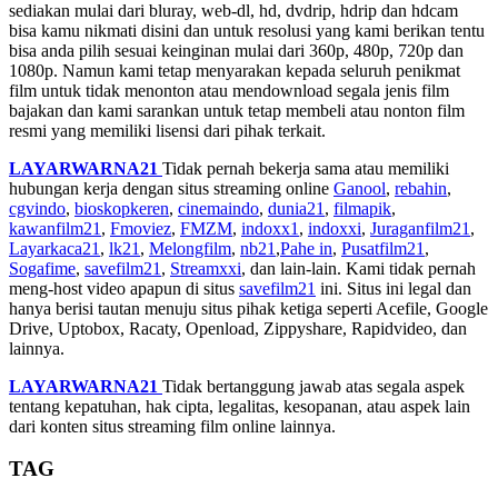
sediakan mulai dari bluray, web-dl, hd, dvdrip, hdrip dan hdcam
bisa kamu nikmati disini dan untuk resolusi yang kami berikan tentu
bisa anda pilih sesuai keinginan mulai dari 360p, 480p, 720p dan
1080p. Namun kami tetap menyarakan kepada seluruh penikmat
film untuk tidak menonton atau mendownload segala jenis film
bajakan dan kami sarankan untuk tetap membeli atau nonton film
resmi yang memiliki lisensi dari pihak terkait.
LAYARWARNA21
Tidak pernah bekerja sama atau memiliki
hubungan kerja dengan situs streaming online
Ganool
,
rebahin
,
cgvindo
,
bioskopkeren
,
cinemaindo
,
dunia21
,
filmapik
,
kawanfilm21
,
Fmoviez
,
FMZM
,
indoxx1
,
indoxxi
,
Juraganfilm21
,
Layarkaca21
,
lk21
,
Melongfilm
,
nb21
,
Pahe in
,
Pusatfilm21
,
Sogafime
,
savefilm21
,
Streamxxi
, dan lain-lain. Kami tidak pernah
meng-host video apapun di situs
savefilm21
ini. Situs ini legal dan
hanya berisi tautan menuju situs pihak ketiga seperti Acefile, Google
Drive, Uptobox, Racaty, Openload, Zippyshare, Rapidvideo, dan
lainnya.
LAYARWARNA21
Tidak bertanggung jawab atas segala aspek
tentang kepatuhan, hak cipta, legalitas, kesopanan, atau aspek lain
dari konten situs streaming film online lainnya.
TAG