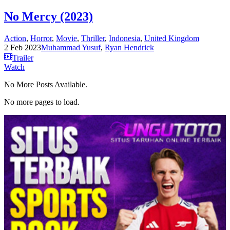
No Mercy (2023)
Action
,
Horror
,
Movie
,
Thriller
,
Indonesia
,
United Kingdom
2 Feb 2023
Muhammad Yusuf
,
Ryan Hendrick
Trailer
Watch
No More Posts Available.
No more pages to load.