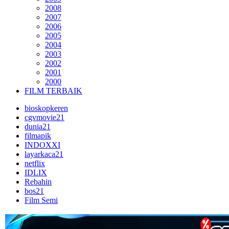
2008
2007
2006
2005
2004
2003
2002
2001
2000
FILM TERBAIK
bioskopkeren
cgvmovie21
dunia21
filmapik
INDOXXI
layarkaca21
netflix
IDLIX
Rebahin
bos21
Film Semi