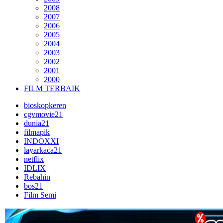
2008
2007
2006
2005
2004
2003
2002
2001
2000
FILM TERBAIK
bioskopkeren
cgvmovie21
dunia21
filmapik
INDOXXI
layarkaca21
netflix
IDLIX
Rebahin
bos21
Film Semi