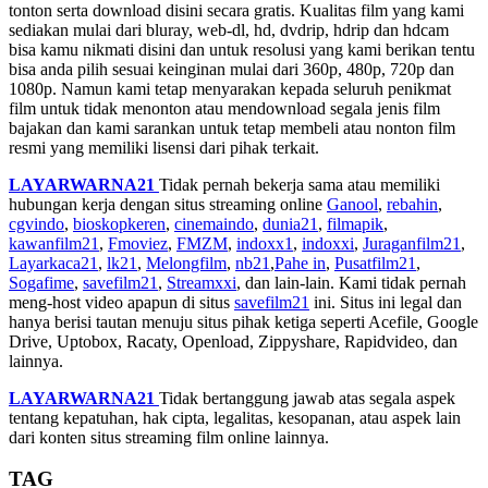
tonton serta download disini secara gratis. Kualitas film yang kami
sediakan mulai dari bluray, web-dl, hd, dvdrip, hdrip dan hdcam
bisa kamu nikmati disini dan untuk resolusi yang kami berikan tentu
bisa anda pilih sesuai keinginan mulai dari 360p, 480p, 720p dan
1080p. Namun kami tetap menyarakan kepada seluruh penikmat
film untuk tidak menonton atau mendownload segala jenis film
bajakan dan kami sarankan untuk tetap membeli atau nonton film
resmi yang memiliki lisensi dari pihak terkait.
LAYARWARNA21
Tidak pernah bekerja sama atau memiliki
hubungan kerja dengan situs streaming online
Ganool
,
rebahin
,
cgvindo
,
bioskopkeren
,
cinemaindo
,
dunia21
,
filmapik
,
kawanfilm21
,
Fmoviez
,
FMZM
,
indoxx1
,
indoxxi
,
Juraganfilm21
,
Layarkaca21
,
lk21
,
Melongfilm
,
nb21
,
Pahe in
,
Pusatfilm21
,
Sogafime
,
savefilm21
,
Streamxxi
, dan lain-lain. Kami tidak pernah
meng-host video apapun di situs
savefilm21
ini. Situs ini legal dan
hanya berisi tautan menuju situs pihak ketiga seperti Acefile, Google
Drive, Uptobox, Racaty, Openload, Zippyshare, Rapidvideo, dan
lainnya.
LAYARWARNA21
Tidak bertanggung jawab atas segala aspek
tentang kepatuhan, hak cipta, legalitas, kesopanan, atau aspek lain
dari konten situs streaming film online lainnya.
TAG