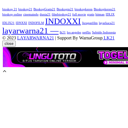
bioskop 21
bioskop21
BioskopGratis21
Bioskopin21
bioskopkeren
Bioskopkeren21
bioskop online
cinemaindo
dunia21
filmbioskop21
full movie
gratis
hitman
IDLIX
INDOXXI
IDLIX21
IDNXXI
INDOFILM
Juraganfilm
layarkaca21
layarwarna21 —
lk21
los angeles
netflix
Subtitle Indonesia
© 2023
LAYARWARNA21
| Support By WarnaGroup
LK21
close