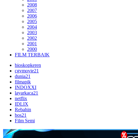
2008
2007
2006
2005
2004
2003
2002
2001
2000
FILM TERBAIK
bioskopkeren
cgvmovie21
dunia21
filmapik
INDOXXI
layarkaca21
netflix
IDLIX
Rebahin
bos21
Film Semi