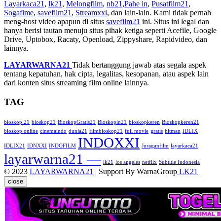
Layarkaca21
,
lk21
,
Melongfilm
,
nb21
,
Pahe in
,
Pusatfilm21
,
Sogafime
,
savefilm21
,
Streamxxi
, dan lain-lain. Kami tidak pernah
meng-host video apapun di situs
savefilm21
ini. Situs ini legal dan
hanya berisi tautan menuju situs pihak ketiga seperti Acefile, Google
Drive, Uptobox, Racaty, Openload, Zippyshare, Rapidvideo, dan
lainnya.
LAYARWARNA21
Tidak bertanggung jawab atas segala aspek
tentang kepatuhan, hak cipta, legalitas, kesopanan, atau aspek lain
dari konten situs streaming film online lainnya.
TAG
bioskop 21
bioskop21
BioskopGratis21
Bioskopin21
bioskopkeren
Bioskopkeren21
bioskop online
cinemaindo
dunia21
filmbioskop21
full movie
gratis
hitman
IDLIX
INDOXXI
IDLIX21
IDNXXI
INDOFILM
Juraganfilm
layarkaca21
layarwarna21 —
lk21
los angeles
netflix
Subtitle Indonesia
© 2023
LAYARWARNA21
| Support By WarnaGroup
LK21
close