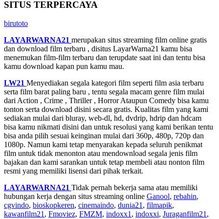
SITUS TERPERCAYA
birutoto
LAYARWARNA21
merupakan situs streaming film online gratis
dan download film terbaru , disitus LayarWarna21 kamu bisa
menemukan film-film terbaru dan terupdate saat ini dan tentu bisa
kamu download kapan pun kamu mau.
LW21
Menyediakan segala kategori film seperti film asia terbaru
serta film barat paling baru , tentu segala macam genre film mulai
dari Action , Crime , Thriller , Horror Ataupun Comedy bisa kamu
tonton serta download disini secara gratis. Kualitas film yang kami
sediakan mulai dari bluray, web-dl, hd, dvdrip, hdrip dan hdcam
bisa kamu nikmati disini dan untuk resolusi yang kami berikan tentu
bisa anda pilih sesuai keinginan mulai dari 360p, 480p, 720p dan
1080p. Namun kami tetap menyarakan kepada seluruh penikmat
film untuk tidak menonton atau mendownload segala jenis film
bajakan dan kami sarankan untuk tetap membeli atau nonton film
resmi yang memiliki lisensi dari pihak terkait.
LAYARWARNA21
Tidak pernah bekerja sama atau memiliki
hubungan kerja dengan situs streaming online
Ganool
,
rebahin
,
cgvindo
,
bioskopkeren
,
cinemaindo
,
dunia21
,
filmapik
,
kawanfilm21
,
Fmoviez
,
FMZM
,
indoxx1
,
indoxxi
,
Juraganfilm21
,