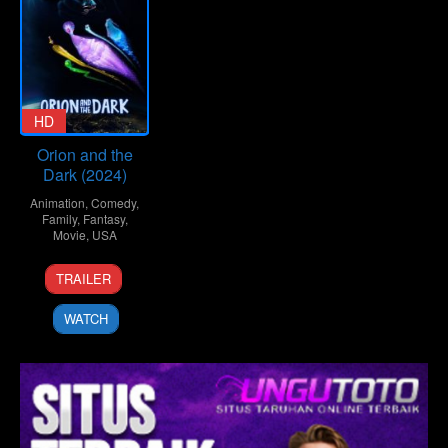
HD
Orion and the
Dark (2024)
Animation
,
Comedy
,
Family
,
Fantasy
,
Movie
,
USA
2
Sean
TRAILER
Feb
Charmatz
2024
WATCH