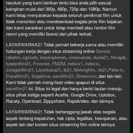
resolusi yang kami berikan tentu bisa anda pilih sesuai
keinginan mulai dari 360p, 480p, 720p dan 1080p. Namun
kami tetap menyarakan kepada seluruh penikmat film untuk
tidak menonton atau mendownload segala jenis film bajakan
dan kami sarankan untuk tetap membeli atau nonton film
resmi yang memiliki lisensi dari pihak terkait.
LAYARWARNA21
Tidak pernah bekerja sama atau memiliki
hubungan kerja dengan situs streaming online
Ganool
,
rebahin
,
cgvindo
,
bioskopkeren
,
cinemaindo
,
dunia21
,
filmapik
,
kawanfilm21
,
Fmoviez
,
FMZM
,
indoxx1
,
indoxxi
,
Juraganfilm21
,
Layarkaca21
,
lk21
,
Melongfilm
,
nb21
,
Pahe in
,
Pusatfilm21
,
Sogafime
,
savefilm21
,
Streamxxi
, dan lain-lain.
Kami tidak pernah meng-host video apapun di situs
savefilm21
ini. Situs ini legal dan hanya berisi tautan menuju
situs pihak ketiga seperti Acefile, Google Drive, Uptobox,
Racaty, Openload, Zippyshare, Rapidvideo, dan lainnya.
LAYARWARNA21
Tidak bertanggung jawab atas segala
aspek tentang kepatuhan, hak cipta, legalitas, kesopanan, atau
aspek lain dari konten situs streaming film online lainnya.