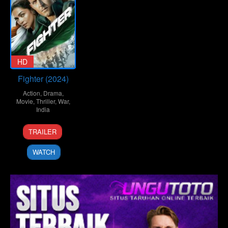
HD
Fighter (2024)
Action
,
Drama
,
Movie
,
Thriller
,
War
,
India
24
Siddharth
TRAILER
Jan
Anand
2024
WATCH