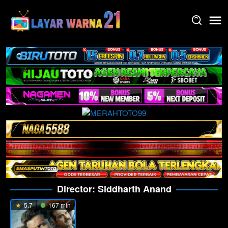
Skip
to
content
Director:
Siddharth Anand
5.7
167 min