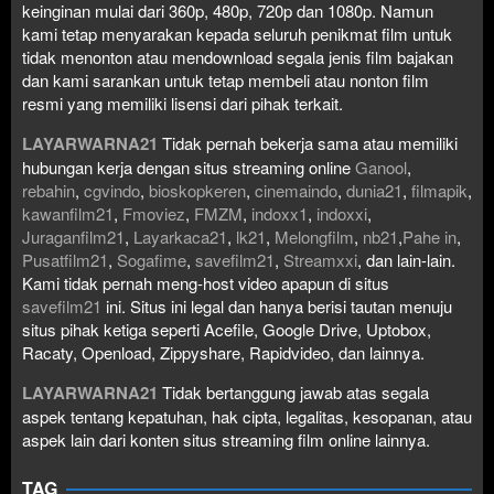
keinginan mulai dari 360p, 480p, 720p dan 1080p. Namun
kami tetap menyarakan kepada seluruh penikmat film untuk
tidak menonton atau mendownload segala jenis film bajakan
dan kami sarankan untuk tetap membeli atau nonton film
resmi yang memiliki lisensi dari pihak terkait.
LAYARWARNA21
Tidak pernah bekerja sama atau memiliki
hubungan kerja dengan situs streaming online
Ganool
,
rebahin
,
cgvindo
,
bioskopkeren
,
cinemaindo
,
dunia21
,
filmapik
,
kawanfilm21
,
Fmoviez
,
FMZM
,
indoxx1
,
indoxxi
,
Juraganfilm21
,
Layarkaca21
,
lk21
,
Melongfilm
,
nb21
,
Pahe in
,
Pusatfilm21
,
Sogafime
,
savefilm21
,
Streamxxi
, dan lain-lain.
Kami tidak pernah meng-host video apapun di situs
savefilm21
ini. Situs ini legal dan hanya berisi tautan menuju
situs pihak ketiga seperti Acefile, Google Drive, Uptobox,
Racaty, Openload, Zippyshare, Rapidvideo, dan lainnya.
LAYARWARNA21
Tidak bertanggung jawab atas segala
aspek tentang kepatuhan, hak cipta, legalitas, kesopanan, atau
aspek lain dari konten situs streaming film online lainnya.
TAG