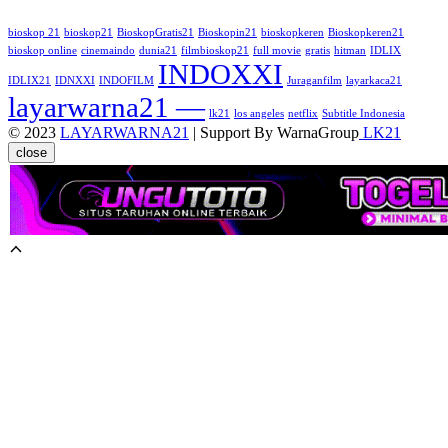
bioskop 21
bioskop21
BioskopGratis21
Bioskopin21
bioskopkeren
Bioskopkeren21
bioskop online
cinemaindo
dunia21
filmbioskop21
full movie
gratis
hitman
IDLIX
INDOXXI
IDLIX21
IDNXXI
INDOFILM
Juraganfilm
layarkaca21
layarwarna21 —
lk21
los angeles
netflix
Subtitle Indonesia
© 2023
LAYARWARNA21
| Support By WarnaGroup
LK21
close