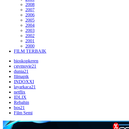
2008
2007
2006
2005
2004
2003
2002
2001
2000
FILM TERBAIK
bioskopkeren
cgvmovie21
dunia21
filmapik
INDOXXI
layarkaca21
netflix
IDLIX
Rebahin
bos21
Film Semi