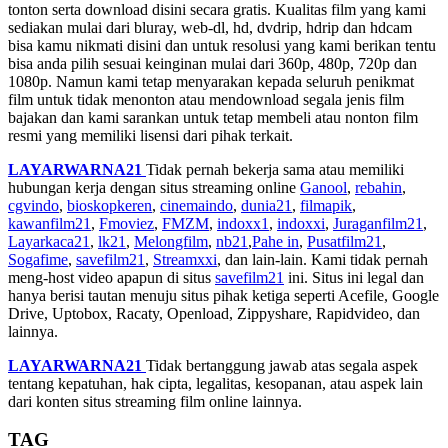
tonton serta download disini secara gratis. Kualitas film yang kami
sediakan mulai dari bluray, web-dl, hd, dvdrip, hdrip dan hdcam
bisa kamu nikmati disini dan untuk resolusi yang kami berikan tentu
bisa anda pilih sesuai keinginan mulai dari 360p, 480p, 720p dan
1080p. Namun kami tetap menyarakan kepada seluruh penikmat
film untuk tidak menonton atau mendownload segala jenis film
bajakan dan kami sarankan untuk tetap membeli atau nonton film
resmi yang memiliki lisensi dari pihak terkait.
LAYARWARNA21
Tidak pernah bekerja sama atau memiliki
hubungan kerja dengan situs streaming online
Ganool
,
rebahin
,
cgvindo
,
bioskopkeren
,
cinemaindo
,
dunia21
,
filmapik
,
kawanfilm21
,
Fmoviez
,
FMZM
,
indoxx1
,
indoxxi
,
Juraganfilm21
,
Layarkaca21
,
lk21
,
Melongfilm
,
nb21
,
Pahe in
,
Pusatfilm21
,
Sogafime
,
savefilm21
,
Streamxxi
, dan lain-lain. Kami tidak pernah
meng-host video apapun di situs
savefilm21
ini. Situs ini legal dan
hanya berisi tautan menuju situs pihak ketiga seperti Acefile, Google
Drive, Uptobox, Racaty, Openload, Zippyshare, Rapidvideo, dan
lainnya.
LAYARWARNA21
Tidak bertanggung jawab atas segala aspek
tentang kepatuhan, hak cipta, legalitas, kesopanan, atau aspek lain
dari konten situs streaming film online lainnya.
TAG