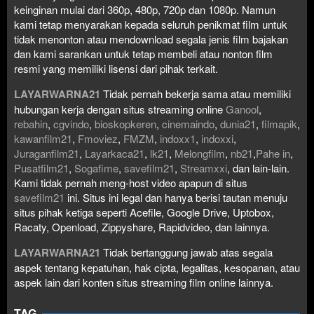
keinginan mulai dari 360p, 480p, 720p dan 1080p. Namun
kami tetap menyarakan kepada seluruh penikmat film untuk
tidak menonton atau mendownload segala jenis film bajakan
dan kami sarankan untuk tetap membeli atau nonton film
resmi yang memiliki lisensi dari pihak terkait.
LAYARWARNA21
Tidak pernah bekerja sama atau memiliki
hubungan kerja dengan situs streaming online
Ganool
,
rebahin
,
cgvindo
,
bioskopkeren
,
cinemaindo
,
dunia21
,
filmapik
,
kawanfilm21
,
Fmoviez
,
FMZM
,
indoxx1
,
indoxxi
,
Juraganfilm21
,
Layarkaca21
,
lk21
,
Melongfilm
,
nb21
,
Pahe in
,
Pusatfilm21
,
Sogafime
,
savefilm21
,
Streamxxi
, dan lain-lain.
Kami tidak pernah meng-host video apapun di situs
savefilm21
ini. Situs ini legal dan hanya berisi tautan menuju
situs pihak ketiga seperti Acefile, Google Drive, Uptobox,
Racaty, Openload, Zippyshare, Rapidvideo, dan lainnya.
LAYARWARNA21
Tidak bertanggung jawab atas segala
aspek tentang kepatuhan, hak cipta, legalitas, kesopanan, atau
aspek lain dari konten situs streaming film online lainnya.
TAG