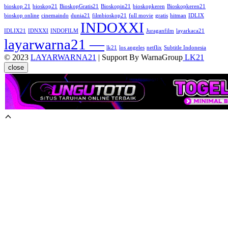
bioskop 21
bioskop21
BioskopGratis21
Bioskopin21
bioskopkeren
Bioskopkeren21
bioskop online
cinemaindo
dunia21
filmbioskop21
full movie
gratis
hitman
IDLIX
INDOXXI
IDLIX21
IDNXXI
INDOFILM
Juraganfilm
layarkaca21
layarwarna21 —
lk21
los angeles
netflix
Subtitle Indonesia
© 2023
LAYARWARNA21
| Support By WarnaGroup
LK21
close