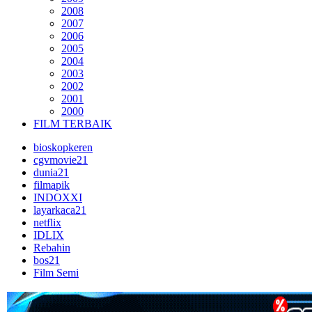
2008
2007
2006
2005
2004
2003
2002
2001
2000
FILM TERBAIK
bioskopkeren
cgvmovie21
dunia21
filmapik
INDOXXI
layarkaca21
netflix
IDLIX
Rebahin
bos21
Film Semi