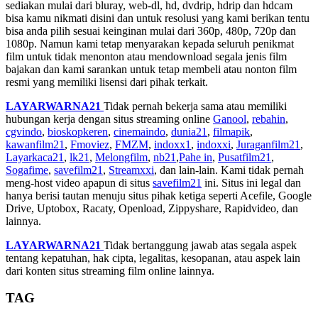
sediakan mulai dari bluray, web-dl, hd, dvdrip, hdrip dan hdcam
bisa kamu nikmati disini dan untuk resolusi yang kami berikan tentu
bisa anda pilih sesuai keinginan mulai dari 360p, 480p, 720p dan
1080p. Namun kami tetap menyarakan kepada seluruh penikmat
film untuk tidak menonton atau mendownload segala jenis film
bajakan dan kami sarankan untuk tetap membeli atau nonton film
resmi yang memiliki lisensi dari pihak terkait.
LAYARWARNA21
Tidak pernah bekerja sama atau memiliki
hubungan kerja dengan situs streaming online
Ganool
,
rebahin
,
cgvindo
,
bioskopkeren
,
cinemaindo
,
dunia21
,
filmapik
,
kawanfilm21
,
Fmoviez
,
FMZM
,
indoxx1
,
indoxxi
,
Juraganfilm21
,
Layarkaca21
,
lk21
,
Melongfilm
,
nb21
,
Pahe in
,
Pusatfilm21
,
Sogafime
,
savefilm21
,
Streamxxi
, dan lain-lain. Kami tidak pernah
meng-host video apapun di situs
savefilm21
ini. Situs ini legal dan
hanya berisi tautan menuju situs pihak ketiga seperti Acefile, Google
Drive, Uptobox, Racaty, Openload, Zippyshare, Rapidvideo, dan
lainnya.
LAYARWARNA21
Tidak bertanggung jawab atas segala aspek
tentang kepatuhan, hak cipta, legalitas, kesopanan, atau aspek lain
dari konten situs streaming film online lainnya.
TAG