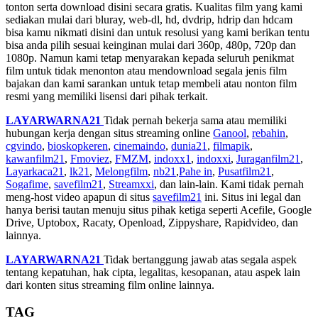
tonton serta download disini secara gratis. Kualitas film yang kami
sediakan mulai dari bluray, web-dl, hd, dvdrip, hdrip dan hdcam
bisa kamu nikmati disini dan untuk resolusi yang kami berikan tentu
bisa anda pilih sesuai keinginan mulai dari 360p, 480p, 720p dan
1080p. Namun kami tetap menyarakan kepada seluruh penikmat
film untuk tidak menonton atau mendownload segala jenis film
bajakan dan kami sarankan untuk tetap membeli atau nonton film
resmi yang memiliki lisensi dari pihak terkait.
LAYARWARNA21
Tidak pernah bekerja sama atau memiliki
hubungan kerja dengan situs streaming online
Ganool
,
rebahin
,
cgvindo
,
bioskopkeren
,
cinemaindo
,
dunia21
,
filmapik
,
kawanfilm21
,
Fmoviez
,
FMZM
,
indoxx1
,
indoxxi
,
Juraganfilm21
,
Layarkaca21
,
lk21
,
Melongfilm
,
nb21
,
Pahe in
,
Pusatfilm21
,
Sogafime
,
savefilm21
,
Streamxxi
, dan lain-lain. Kami tidak pernah
meng-host video apapun di situs
savefilm21
ini. Situs ini legal dan
hanya berisi tautan menuju situs pihak ketiga seperti Acefile, Google
Drive, Uptobox, Racaty, Openload, Zippyshare, Rapidvideo, dan
lainnya.
LAYARWARNA21
Tidak bertanggung jawab atas segala aspek
tentang kepatuhan, hak cipta, legalitas, kesopanan, atau aspek lain
dari konten situs streaming film online lainnya.
TAG