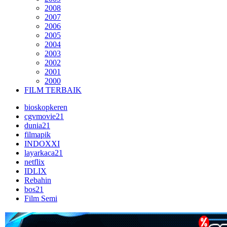
2008
2007
2006
2005
2004
2003
2002
2001
2000
FILM TERBAIK
bioskopkeren
cgvmovie21
dunia21
filmapik
INDOXXI
layarkaca21
netflix
IDLIX
Rebahin
bos21
Film Semi