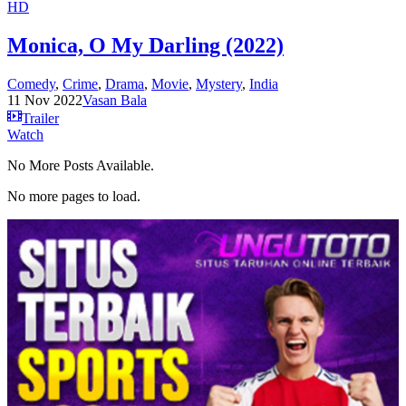
HD
Monica, O My Darling (2022)
Comedy
,
Crime
,
Drama
,
Movie
,
Mystery
,
India
11 Nov 2022
Vasan Bala
Trailer
Watch
No More Posts Available.
No more pages to load.