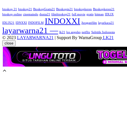
bioskop 21
bioskop21
BioskopGratis21
Bioskopin21
bioskopkeren
Bioskopkeren21
bioskop online
cinemaindo
dunia21
filmbioskop21
full movie
gratis
hitman
IDLIX
INDOXXI
IDLIX21
IDNXXI
INDOFILM
Juraganfilm
layarkaca21
layarwarna21 —
lk21
los angeles
netflix
Subtitle Indonesia
© 2023
LAYARWARNA21
| Support By WarnaGroup
LK21
close