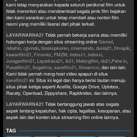
kami tetap menyarakan kepada seluruh penikmat film untuk
tidak menonton atau mendownload segala jenis film bajakan
dan kami sarankan untuk tetap membeli atau nonton film
resmi yang memiliki lisensi dari pihak terkait.
LAYARWARNA21
Tidak pernah bekerja sama atau memiliki
hubungan kerja dengan situs streaming online
Ganool
,
rebahin
,
cgvindo
,
bioskopkeren
,
cinemaindo
,
dunia21
,
filmapik
,
kawanfilm21
,
Fmoviez
,
FMZM
,
indoxx1
,
indoxxi
,
Juraganfilm21
,
Layarkaca21
,
lk21
,
Melongfilm
,
nb21
,
Pahe in
,
Pusatfilm21
,
Sogafime
,
savefilm21
,
Streamxxi
, dan lain-lain.
Kami tidak pernah meng-host video apapun di situs
savefilm21
ini. Situs ini legal dan hanya berisi tautan menuju
situs pihak ketiga seperti Acefile, Google Drive, Uptobox,
Racaty, Openload, Zippyshare, Rapidvideo, dan lainnya.
LAYARWARNA21
Tidak bertanggung jawab atas segala
aspek tentang kepatuhan, hak cipta, legalitas, kesopanan, atau
aspek lain dari konten situs streaming film online lainnya.
TAG