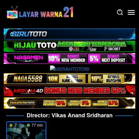
Skip
to
content
Director:
Vikas Anand Sridharan
7
77 min