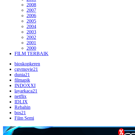
2008
2007
2006
2005
2004
2003
2002
2001
2000
FILM TERBAIK
bioskopkeren
cgvmovie21
dunia21
filmapik
INDOXXI
layarkaca21
netflix
IDLIX
Rebahin
bos21
Film Semi