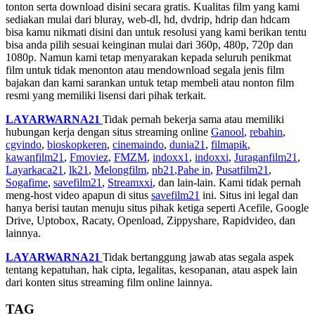
tonton serta download disini secara gratis. Kualitas film yang kami
sediakan mulai dari bluray, web-dl, hd, dvdrip, hdrip dan hdcam
bisa kamu nikmati disini dan untuk resolusi yang kami berikan tentu
bisa anda pilih sesuai keinginan mulai dari 360p, 480p, 720p dan
1080p. Namun kami tetap menyarakan kepada seluruh penikmat
film untuk tidak menonton atau mendownload segala jenis film
bajakan dan kami sarankan untuk tetap membeli atau nonton film
resmi yang memiliki lisensi dari pihak terkait.
LAYARWARNA21
Tidak pernah bekerja sama atau memiliki
hubungan kerja dengan situs streaming online
Ganool
,
rebahin
,
cgvindo
,
bioskopkeren
,
cinemaindo
,
dunia21
,
filmapik
,
kawanfilm21
,
Fmoviez
,
FMZM
,
indoxx1
,
indoxxi
,
Juraganfilm21
,
Layarkaca21
,
lk21
,
Melongfilm
,
nb21
,
Pahe in
,
Pusatfilm21
,
Sogafime
,
savefilm21
,
Streamxxi
, dan lain-lain. Kami tidak pernah
meng-host video apapun di situs
savefilm21
ini. Situs ini legal dan
hanya berisi tautan menuju situs pihak ketiga seperti Acefile, Google
Drive, Uptobox, Racaty, Openload, Zippyshare, Rapidvideo, dan
lainnya.
LAYARWARNA21
Tidak bertanggung jawab atas segala aspek
tentang kepatuhan, hak cipta, legalitas, kesopanan, atau aspek lain
dari konten situs streaming film online lainnya.
TAG