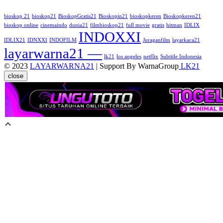
bioskop 21
bioskop21
BioskopGratis21
Bioskopin21
bioskopkeren
Bioskopkeren21
bioskop online
cinemaindo
dunia21
filmbioskop21
full movie
gratis
hitman
IDLIX
INDOXXI
IDLIX21
IDNXXI
INDOFILM
Juraganfilm
layarkaca21
layarwarna21 —
lk21
los angeles
netflix
Subtitle Indonesia
© 2023
LAYARWARNA21
| Support By WarnaGroup
LK21
close