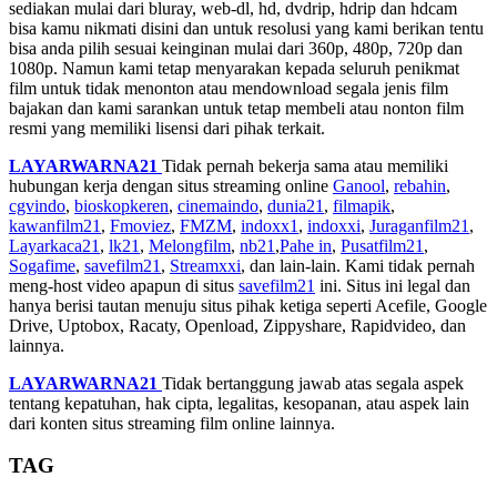
sediakan mulai dari bluray, web-dl, hd, dvdrip, hdrip dan hdcam
bisa kamu nikmati disini dan untuk resolusi yang kami berikan tentu
bisa anda pilih sesuai keinginan mulai dari 360p, 480p, 720p dan
1080p. Namun kami tetap menyarakan kepada seluruh penikmat
film untuk tidak menonton atau mendownload segala jenis film
bajakan dan kami sarankan untuk tetap membeli atau nonton film
resmi yang memiliki lisensi dari pihak terkait.
LAYARWARNA21
Tidak pernah bekerja sama atau memiliki
hubungan kerja dengan situs streaming online
Ganool
,
rebahin
,
cgvindo
,
bioskopkeren
,
cinemaindo
,
dunia21
,
filmapik
,
kawanfilm21
,
Fmoviez
,
FMZM
,
indoxx1
,
indoxxi
,
Juraganfilm21
,
Layarkaca21
,
lk21
,
Melongfilm
,
nb21
,
Pahe in
,
Pusatfilm21
,
Sogafime
,
savefilm21
,
Streamxxi
, dan lain-lain. Kami tidak pernah
meng-host video apapun di situs
savefilm21
ini. Situs ini legal dan
hanya berisi tautan menuju situs pihak ketiga seperti Acefile, Google
Drive, Uptobox, Racaty, Openload, Zippyshare, Rapidvideo, dan
lainnya.
LAYARWARNA21
Tidak bertanggung jawab atas segala aspek
tentang kepatuhan, hak cipta, legalitas, kesopanan, atau aspek lain
dari konten situs streaming film online lainnya.
TAG