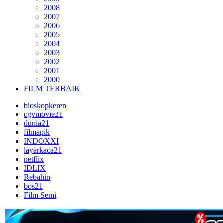
2008
2007
2006
2005
2004
2003
2002
2001
2000
FILM TERBAIK
bioskopkeren
cgvmovie21
dunia21
filmapik
INDOXXI
layarkaca21
netflix
IDLIX
Rebahin
bos21
Film Semi