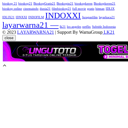
bioskop 21
bioskop21
BioskopGratis21
Bioskopin21
bioskopkeren
Bioskopkeren21
bioskop online
cinemaindo
dunia21
filmbioskop21
full movie
gratis
hitman
IDLIX
INDOXXI
IDLIX21
IDNXXI
INDOFILM
Juraganfilm
layarkaca21
layarwarna21 —
lk21
los angeles
netflix
Subtitle Indonesia
© 2023
LAYARWARNA21
| Support By WarnaGroup
LK21
close