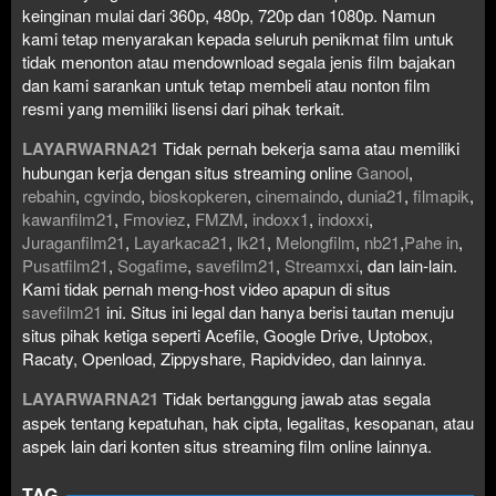
keinginan mulai dari 360p, 480p, 720p dan 1080p. Namun
kami tetap menyarakan kepada seluruh penikmat film untuk
tidak menonton atau mendownload segala jenis film bajakan
dan kami sarankan untuk tetap membeli atau nonton film
resmi yang memiliki lisensi dari pihak terkait.
LAYARWARNA21
Tidak pernah bekerja sama atau memiliki
hubungan kerja dengan situs streaming online
Ganool
,
rebahin
,
cgvindo
,
bioskopkeren
,
cinemaindo
,
dunia21
,
filmapik
,
kawanfilm21
,
Fmoviez
,
FMZM
,
indoxx1
,
indoxxi
,
Juraganfilm21
,
Layarkaca21
,
lk21
,
Melongfilm
,
nb21
,
Pahe in
,
Pusatfilm21
,
Sogafime
,
savefilm21
,
Streamxxi
, dan lain-lain.
Kami tidak pernah meng-host video apapun di situs
savefilm21
ini. Situs ini legal dan hanya berisi tautan menuju
situs pihak ketiga seperti Acefile, Google Drive, Uptobox,
Racaty, Openload, Zippyshare, Rapidvideo, dan lainnya.
LAYARWARNA21
Tidak bertanggung jawab atas segala
aspek tentang kepatuhan, hak cipta, legalitas, kesopanan, atau
aspek lain dari konten situs streaming film online lainnya.
TAG