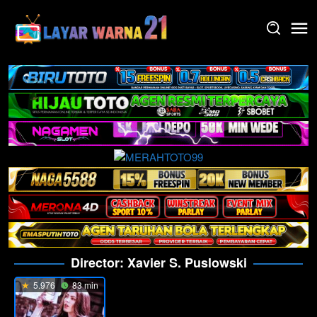
Skip
to
content
Director:
Xavier S. Puslowski
5.976
83 min