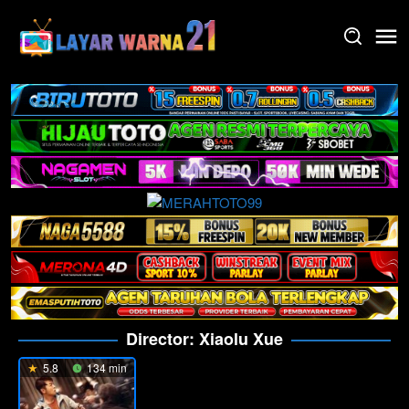
Skip
to
content
Director:
Xiaolu Xue
5.8
134 min