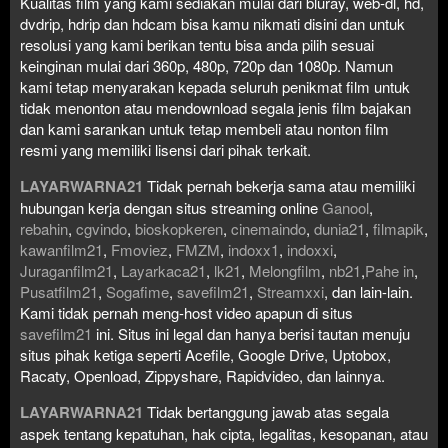
Kualitas film yang kami sediakan mulai dari bluray, web-dl, hd,
dvdrip, hdrip dan hdcam bisa kamu nikmati disini dan untuk
resolusi yang kami berikan tentu bisa anda pilih sesuai
keinginan mulai dari 360p, 480p, 720p dan 1080p. Namun
kami tetap menyarakan kepada seluruh penikmat film untuk
tidak menonton atau mendownload segala jenis film bajakan
dan kami sarankan untuk tetap membeli atau nonton film
resmi yang memiliki lisensi dari pihak terkait.
LAYARWARNA21
Tidak pernah bekerja sama atau memiliki
hubungan kerja dengan situs streaming online
Ganool
,
rebahin
,
cgvindo
,
bioskopkeren
,
cinemaindo
,
dunia21
,
filmapik
,
kawanfilm21
,
Fmoviez
,
FMZM
,
indoxx1
,
indoxxi
,
Juraganfilm21
,
Layarkaca21
,
lk21
,
Melongfilm
,
nb21
,
Pahe in
,
Pusatfilm21
,
Sogafime
,
savefilm21
,
Streamxxi
, dan lain-lain.
Kami tidak pernah meng-host video apapun di situs
savefilm21
ini. Situs ini legal dan hanya berisi tautan menuju
situs pihak ketiga seperti Acefile, Google Drive, Uptobox,
Racaty, Openload, Zippyshare, Rapidvideo, dan lainnya.
LAYARWARNA21
Tidak bertanggung jawab atas segala
aspek tentang kepatuhan, hak cipta, legalitas, kesopanan, atau