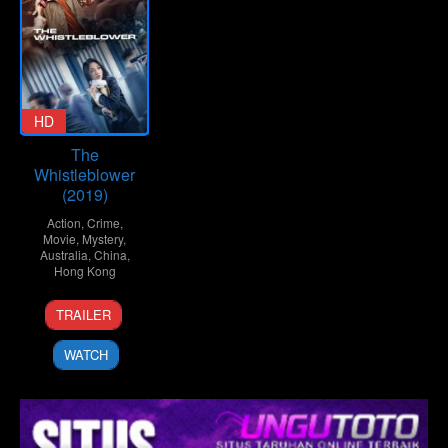
HD
The
Whistleblower
(2019)
Action
,
Crime
,
Movie
,
Mystery
,
Australia
,
China
,
Hong Kong
6
Xiaolu
TRAILER
Dec
Xue
2019
WATCH