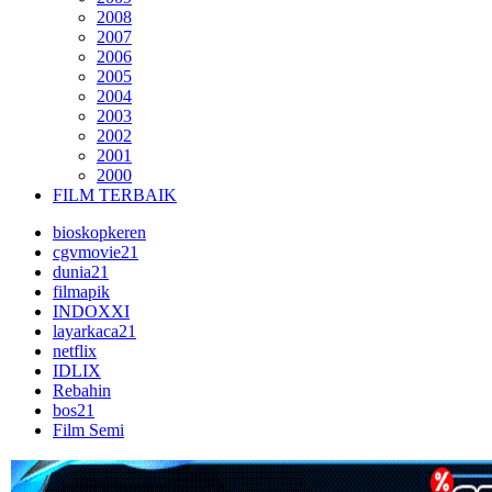
2008
2007
2006
2005
2004
2003
2002
2001
2000
FILM TERBAIK
bioskopkeren
cgvmovie21
dunia21
filmapik
INDOXXI
layarkaca21
netflix
IDLIX
Rebahin
bos21
Film Semi