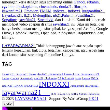
hubungan kerja dengan situs streaming online
Ganool
,
rebahin
,
cgvindo
,
bioskopkeren
,
cinemaindo
,
dunia21
,
filmapik
,
kawanfilm21
,
Fmoviez
,
FMZM
,
indoxx1
,
indoxxi
,
Juraganfilm21
,
Layarkaca21
,
lk21
,
Melongfilm
,
nb21
,
Pahe in
,
Pusatfilm21
,
Sogafime
,
savefilm21
,
Streamxxi
, dan lain-lain. Kami tidak pernah
meng-host video apapun di situs
savefilm21
ini. Situs ini legal dan
hanya berisi tautan menuju situs pihak ketiga seperti Acefile, Google
Drive, Uptobox, Racaty, Openload, Zippyshare, Rapidvideo, dan
lainnya.
LAYARWARNA21
Tidak bertanggung jawab atas segala aspek
tentang kepatuhan, hak cipta, legalitas, kesopanan, atau aspek lain
dari konten situs streaming film online lainnya.
TAG
bioskop 21
bioskop21
BioskopGratis21
Bioskopin21
bioskopkeren
Bioskopkeren21
bioskop online
cinemaindo
dunia21
filmbioskop21
full movie
gratis
hitman
IDLIX
INDOXXI
IDLIX21
IDNXXI
INDOFILM
Juraganfilm
layarkaca21
layarwarna21 —
lk21
los angeles
netflix
Subtitle Indonesia
© 2023
LAYARWARNA21
| Support By WarnaGroup
LK21
close