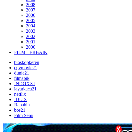
2008
2007
2006
2005
2004
2003
2002
2001
2000
FILM TERBAIK
bioskopkeren
cgvmovie21
dunia21
filmapik
INDOXXI
layarkaca21
netflix
IDLIX
Rebahin
bos21
Film Semi