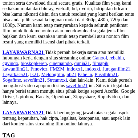
tonton serta download disini secara gratis. Kualitas film yang kami
sediakan mulai dari bluray, web-dl, hd, dvdrip, hdrip dan hdcam
bisa kamu nikmati disini dan untuk resolusi yang kami berikan tentu
bisa anda pilih sesuai keinginan mulai dari 360p, 480p, 720p dan
1080p. Namun kami tetap menyarakan kepada seluruh penikmat
film untuk tidak menonton atau mendownload segala jenis film
bajakan dan kami sarankan untuk tetap membeli atau nonton film
resmi yang memiliki lisensi dari pihak terkait.
LAYARWARNA21
Tidak pernah bekerja sama atau memiliki
hubungan kerja dengan situs streaming online
Ganool
,
rebahin
,
cgvindo
,
bioskopkeren
,
cinemaindo
,
dunia21
,
filmapik
,
kawanfilm21
,
Fmoviez
,
FMZM
,
indoxx1
,
indoxxi
,
Juraganfilm21
,
Layarkaca21
,
lk21
,
Melongfilm
,
nb21
,
Pahe in
,
Pusatfilm21
,
Sogafime
,
savefilm21
,
Streamxxi
, dan lain-lain. Kami tidak pernah
meng-host video apapun di situs
savefilm21
ini. Situs ini legal dan
hanya berisi tautan menuju situs pihak ketiga seperti Acefile, Google
Drive, Uptobox, Racaty, Openload, Zippyshare, Rapidvideo, dan
lainnya.
LAYARWARNA21
Tidak bertanggung jawab atas segala aspek
tentang kepatuhan, hak cipta, legalitas, kesopanan, atau aspek lain
dari konten situs streaming film online lainnya.
TAG