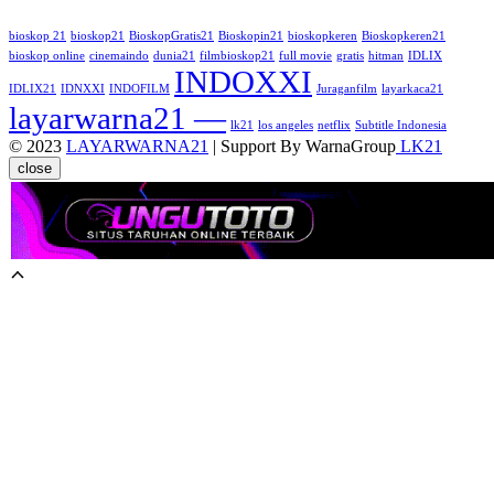
bioskop 21
bioskop21
BioskopGratis21
Bioskopin21
bioskopkeren
Bioskopkeren21
bioskop online
cinemaindo
dunia21
filmbioskop21
full movie
gratis
hitman
IDLIX
INDOXXI
IDLIX21
IDNXXI
INDOFILM
Juraganfilm
layarkaca21
layarwarna21 —
lk21
los angeles
netflix
Subtitle Indonesia
© 2023
LAYARWARNA21
| Support By WarnaGroup
LK21
close