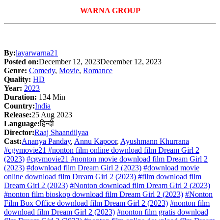
WARNA GROUP
By:
layarwarna21
Posted on:
December 12, 2023
December 12, 2023
Genre:
Comedy
,
Movie
,
Romance
Quality:
HD
Year:
2023
Duration:
134 Min
Country:
India
Release:
25 Aug 2023
Language:
हिन्दी
Director:
Raaj Shaandilyaa
Cast:
Ananya Panday
,
Annu Kapoor
,
Ayushmann Khurrana
#cgvmovie21 #nonton film online download film Dream Girl 2
(2023)
#cgvmovie21 #nonton movie download film Dream Girl 2
(2023)
#download film Dream Girl 2 (2023)
#download movie
online download film Dream Girl 2 (2023)
#film download film
Dream Girl 2 (2023)
#Nonton download film Dream Girl 2 (2023)
#nonton film bioskop download film Dream Girl 2 (2023)
#Nonton
Film Box Office download film Dream Girl 2 (2023)
#nonton film
download film Dream Girl 2 (2023)
#nonton film gratis download