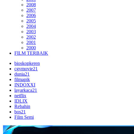
2008
2007
2006
2005
2004
2003
2002
2001
2000
FILM TERBAIK
bioskopkeren
cgvmovie21
dunia21
filmapik
INDOXXI
layarkaca21
netflix
IDLIX
Rebahin
bos21
Film Semi