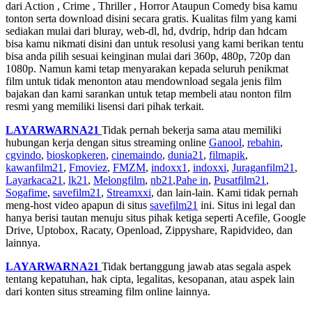
dari Action , Crime , Thriller , Horror Ataupun Comedy bisa kamu
tonton serta download disini secara gratis. Kualitas film yang kami
sediakan mulai dari bluray, web-dl, hd, dvdrip, hdrip dan hdcam
bisa kamu nikmati disini dan untuk resolusi yang kami berikan tentu
bisa anda pilih sesuai keinginan mulai dari 360p, 480p, 720p dan
1080p. Namun kami tetap menyarakan kepada seluruh penikmat
film untuk tidak menonton atau mendownload segala jenis film
bajakan dan kami sarankan untuk tetap membeli atau nonton film
resmi yang memiliki lisensi dari pihak terkait.
LAYARWARNA21
Tidak pernah bekerja sama atau memiliki
hubungan kerja dengan situs streaming online
Ganool
,
rebahin
,
cgvindo
,
bioskopkeren
,
cinemaindo
,
dunia21
,
filmapik
,
kawanfilm21
,
Fmoviez
,
FMZM
,
indoxx1
,
indoxxi
,
Juraganfilm21
,
Layarkaca21
,
lk21
,
Melongfilm
,
nb21
,
Pahe in
,
Pusatfilm21
,
Sogafime
,
savefilm21
,
Streamxxi
, dan lain-lain. Kami tidak pernah
meng-host video apapun di situs
savefilm21
ini. Situs ini legal dan
hanya berisi tautan menuju situs pihak ketiga seperti Acefile, Google
Drive, Uptobox, Racaty, Openload, Zippyshare, Rapidvideo, dan
lainnya.
LAYARWARNA21
Tidak bertanggung jawab atas segala aspek
tentang kepatuhan, hak cipta, legalitas, kesopanan, atau aspek lain
dari konten situs streaming film online lainnya.