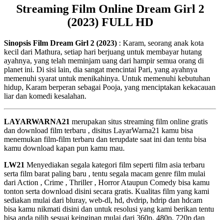
Streaming Film Online Dream Girl 2
(2023) FULL HD
Sinopsis Film Dream Girl 2 (2023)
: Karam, seorang anak kota
kecil dari Mathura, setiap hari berjuang untuk membayar hutang
ayahnya, yang telah meminjam uang dari hampir semua orang di
planet ini. Di sisi lain, dia sangat mencintai Pari, yang ayahnya
memenuhi syarat untuk menikahinya. Untuk memenuhi kebutuhan
hidup, Karam berperan sebagai Pooja, yang menciptakan kekacauan
liar dan komedi kesalahan.
LAYARWARNA21
merupakan situs streaming film online gratis
dan download film terbaru , disitus LayarWarna21 kamu bisa
menemukan film-film terbaru dan terupdate saat ini dan tentu bisa
kamu download kapan pun kamu mau.
LW21
Menyediakan segala kategori film seperti film asia terbaru
serta film barat paling baru , tentu segala macam genre film mulai
dari Action , Crime , Thriller , Horror Ataupun Comedy bisa kamu
tonton serta download disini secara gratis. Kualitas film yang kami
sediakan mulai dari bluray, web-dl, hd, dvdrip, hdrip dan hdcam
bisa kamu nikmati disini dan untuk resolusi yang kami berikan tentu
bisa anda pilih sesuai keinginan mulai dari 360p, 480p, 720p dan