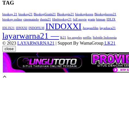
TAG
bioskop 21
bioskop21
BioskopGratis21
Bioskopin21
bioskopkeren
Bioskopkeren21
bioskop online
cinemaindo
dunia21
filmbioskop21
full movie
gratis
hitman
IDLIX
INDOXXI
IDLIX21
IDNXXI
INDOFILM
Juraganfilm
layarkaca21
layarwarna21 —
lk21
los angeles
netflix
Subtitle Indonesia
© 2023
LAYARWARNA21
| Support By WarnaGroup
LK21
close