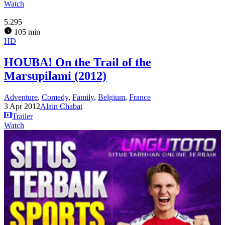
Watch
5.295
105 min
HD
HOUBA! On the Trail of the
Marsupilami (2012)
Adventure
,
Comedy
,
Family
,
Belgium
,
France
3 Apr 2012
Alain Chabat
Trailer
Watch