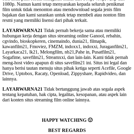
1080p. Namun kami tetap menyarakan kepada seluruh penikmat
film untuk tidak menonton atau mendownload segala jenis film
bajakan dan kami sarankan untuk tetap membeli atau nonton film
resmi yang memiliki lisensi dari pihak terkait.
LAYARWARNA21
Tidak pernah bekerja sama atau memiliki
hubungan kerja dengan situs streaming online Ganool, rebahin,
cgvindo, bioskopkeren, cinemaindo, dunia21, filmapik,
kawanfilm21, Fmoviez, FMZM, indoxx1, indoxxi, Juraganfilm21,
Layarkaca21, lk21, Melongfilm, nb21,Pahe in, Pusatfilm21,
Sogafime, savefilm21, Streamxxi, dan lain-lain. Kami tidak pernah
meng-host video apapun di situs savefilm21 ini. Situs ini legal dan
hanya berisi tautan menuju situs pihak ketiga seperti Acefile, Google
Drive, Uptobox, Racaty, Openload, Zippyshare, Rapidvideo, dan
lainnya.
LAYARWARNA21
Tidak bertanggung jawab atas segala aspek
tentang kepatuhan, hak cipta, legalitas, kesopanan, atau aspek lain
dari konten situs streaming film online lainnya.
HAPPY WATCHING 🙂
BEST REGARDS