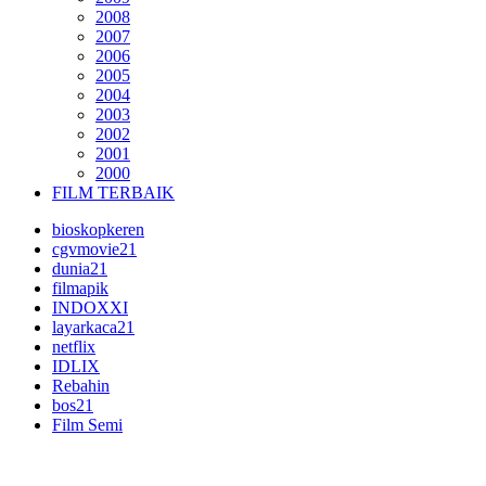
2008
2007
2006
2005
2004
2003
2002
2001
2000
FILM TERBAIK
bioskopkeren
cgvmovie21
dunia21
filmapik
INDOXXI
layarkaca21
netflix
IDLIX
Rebahin
bos21
Film Semi