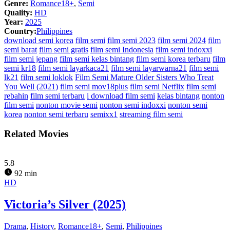
Genre:
Romance18+
,
Semi
Quality:
HD
Year:
2025
Country:
Philippines
download semi korea
film semi
film semi 2023
film semi 2024
film
semi barat
film semi gratis
film semi Indonesia
film semi indoxxi
film semi jepang
film semi kelas bintang
film semi korea terbaru
film
semi kr18
film semi layarkaca21
film semi layarwarna21
film semi
lk21
film semi loklok
Film Semi Mature Older Sisters Who Treat
You Well (2021)
film semi mov18plus
film semi Netflix
film semi
rebahin
film semi terbaru
i download film semi
kelas bintang
nonton
film semi
nonton movie semi
nonton semi indoxxi
nonton semi
korea
nonton semi terbaru
semixx1
streaming film semi
Related Movies
5.8
92 min
HD
Victoria’s Silver (2025)
Drama
,
History
,
Romance18+
,
Semi
,
Philippines