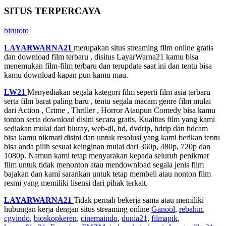
SITUS TERPERCAYA
birutoto
LAYARWARNA21
merupakan situs streaming film online gratis
dan download film terbaru , disitus LayarWarna21 kamu bisa
menemukan film-film terbaru dan terupdate saat ini dan tentu bisa
kamu download kapan pun kamu mau.
LW21
Menyediakan segala kategori film seperti film asia terbaru
serta film barat paling baru , tentu segala macam genre film mulai
dari Action , Crime , Thriller , Horror Ataupun Comedy bisa kamu
tonton serta download disini secara gratis. Kualitas film yang kami
sediakan mulai dari bluray, web-dl, hd, dvdrip, hdrip dan hdcam
bisa kamu nikmati disini dan untuk resolusi yang kami berikan tentu
bisa anda pilih sesuai keinginan mulai dari 360p, 480p, 720p dan
1080p. Namun kami tetap menyarakan kepada seluruh penikmat
film untuk tidak menonton atau mendownload segala jenis film
bajakan dan kami sarankan untuk tetap membeli atau nonton film
resmi yang memiliki lisensi dari pihak terkait.
LAYARWARNA21
Tidak pernah bekerja sama atau memiliki
hubungan kerja dengan situs streaming online
Ganool
,
rebahin
,
cgvindo
,
bioskopkeren
,
cinemaindo
,
dunia21
,
filmapik
,