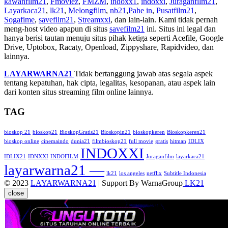
kawanfilm21
,
Fmoviez
,
FMZM
,
indoxx1
,
indoxxi
,
Juraganfilm21
,
Layarkaca21
,
lk21
,
Melongfilm
,
nb21
,
Pahe in
,
Pusatfilm21
,
Sogafime
,
savefilm21
,
Streamxxi
, dan lain-lain. Kami tidak pernah
meng-host video apapun di situs
savefilm21
ini. Situs ini legal dan
hanya berisi tautan menuju situs pihak ketiga seperti Acefile, Google
Drive, Uptobox, Racaty, Openload, Zippyshare, Rapidvideo, dan
lainnya.
LAYARWARNA21
Tidak bertanggung jawab atas segala aspek
tentang kepatuhan, hak cipta, legalitas, kesopanan, atau aspek lain
dari konten situs streaming film online lainnya.
TAG
bioskop 21
bioskop21
BioskopGratis21
Bioskopin21
bioskopkeren
Bioskopkeren21
bioskop online
cinemaindo
dunia21
filmbioskop21
full movie
gratis
hitman
IDLIX
INDOXXI
IDLIX21
IDNXXI
INDOFILM
Juraganfilm
layarkaca21
layarwarna21 —
lk21
los angeles
netflix
Subtitle Indonesia
© 2023
LAYARWARNA21
| Support By WarnaGroup
LK21
close