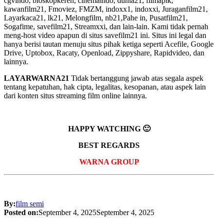
cgvindo, bioskopkeren, cinemaindo, dunia21, filmapik,
kawanfilm21, Fmoviez, FMZM, indoxx1, indoxxi, Juraganfilm21,
Layarkaca21, lk21, Melongfilm, nb21,Pahe in, Pusatfilm21,
Sogafime, savefilm21, Streamxxi, dan lain-lain. Kami tidak pernah
meng-host video apapun di situs savefilm21 ini. Situs ini legal dan
hanya berisi tautan menuju situs pihak ketiga seperti Acefile, Google
Drive, Uptobox, Racaty, Openload, Zippyshare, Rapidvideo, dan
lainnya.
LAYARWARNA21
Tidak bertanggung jawab atas segala aspek
tentang kepatuhan, hak cipta, legalitas, kesopanan, atau aspek lain
dari konten situs streaming film online lainnya.
HAPPY WATCHING 🙂
BEST REGARDS
WARNA GROUP
By:
film semi
Posted on:
September 4, 2025
September 4, 2025