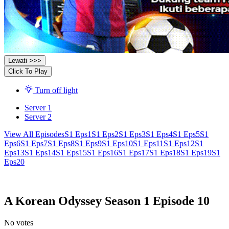
Lewati >>>
Click To Play
Turn off light
Server 1
Server 2
View All Episodes
S1 Eps1
S1 Eps2
S1 Eps3
S1 Eps4
S1 Eps5
S1
Eps6
S1 Eps7
S1 Eps8
S1 Eps9
S1 Eps10
S1 Eps11
S1 Eps12
S1
Eps13
S1 Eps14
S1 Eps15
S1 Eps16
S1 Eps17
S1 Eps18
S1 Eps19
S1
Eps20
A Korean Odyssey Season 1 Episode 10
No votes