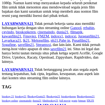
1080p. Namun kami tetap menyarakan kepada seluruh penikmat
film untuk tidak menonton atau mendownload segala jenis film
bajakan dan kami sarankan untuk tetap membeli atau nonton film
resmi yang memiliki lisensi dari pihak terkait.
LAYARWARNA21
Tidak pernah bekerja sama atau memiliki
hubungan kerja dengan situs streaming online
Ganool
,
rebahin
,
cgvindo
,
bioskopkeren
,
cinemaindo
,
dunia21
,
filmapik
,
kawanfilm21
,
Fmoviez
,
FMZM
,
indoxx1
,
indoxxi
,
Juraganfilm21
,
Layarkaca21
,
lk21
,
Melongfilm
,
nb21
,
Pahe in
,
Pusatfilm21
,
Sogafime
,
savefilm21
,
Streamxxi
, dan lain-lain. Kami tidak pernah
meng-host video apapun di situs
savefilm21
ini. Situs ini legal dan
hanya berisi tautan menuju situs pihak ketiga seperti Acefile, Google
Drive, Uptobox, Racaty, Openload, Zippyshare, Rapidvideo, dan
lainnya.
LAYARWARNA21
Tidak bertanggung jawab atas segala aspek
tentang kepatuhan, hak cipta, legalitas, kesopanan, atau aspek lain
dari konten situs streaming film online lainnya.
TAG
bioskop 21
bioskop21
BioskopGratis21
Bioskopin21
bioskopkeren
Bioskopkeren21
bioskop online
cinemaindo
dunia21
filmbioskop21
full movie
gratis
hitman
IDLIX