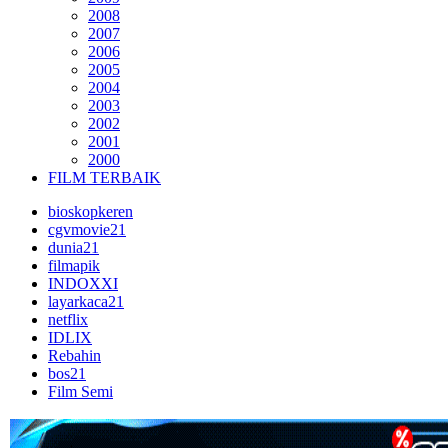
2008
2007
2006
2005
2004
2003
2002
2001
2000
FILM TERBAIK
bioskopkeren
cgvmovie21
dunia21
filmapik
INDOXXI
layarkaca21
netflix
IDLIX
Rebahin
bos21
Film Semi