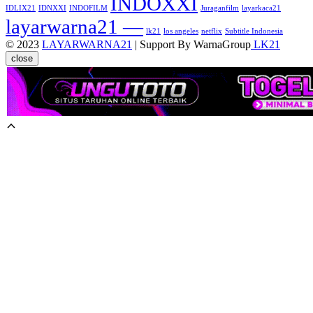
INDOXXI
IDLIX21
IDNXXI
INDOFILM
Juraganfilm
layarkaca21
layarwarna21 —
lk21
los angeles
netflix
Subtitle Indonesia
© 2023
LAYARWARNA21
| Support By WarnaGroup
LK21
close