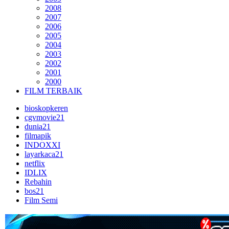
2008
2007
2006
2005
2004
2003
2002
2001
2000
FILM TERBAIK
bioskopkeren
cgvmovie21
dunia21
filmapik
INDOXXI
layarkaca21
netflix
IDLIX
Rebahin
bos21
Film Semi