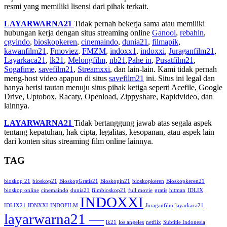
resmi yang memiliki lisensi dari pihak terkait.
LAYARWARNA21
Tidak pernah bekerja sama atau memiliki
hubungan kerja dengan situs streaming online
Ganool
,
rebahin
,
cgvindo
,
bioskopkeren
,
cinemaindo
,
dunia21
,
filmapik
,
kawanfilm21
,
Fmoviez
,
FMZM
,
indoxx1
,
indoxxi
,
Juraganfilm21
,
Layarkaca21
,
lk21
,
Melongfilm
,
nb21
,
Pahe in
,
Pusatfilm21
,
Sogafime
,
savefilm21
,
Streamxxi
, dan lain-lain. Kami tidak pernah
meng-host video apapun di situs
savefilm21
ini. Situs ini legal dan
hanya berisi tautan menuju situs pihak ketiga seperti Acefile, Google
Drive, Uptobox, Racaty, Openload, Zippyshare, Rapidvideo, dan
lainnya.
LAYARWARNA21
Tidak bertanggung jawab atas segala aspek
tentang kepatuhan, hak cipta, legalitas, kesopanan, atau aspek lain
dari konten situs streaming film online lainnya.
TAG
bioskop 21
bioskop21
BioskopGratis21
Bioskopin21
bioskopkeren
Bioskopkeren21
bioskop online
cinemaindo
dunia21
filmbioskop21
full movie
gratis
hitman
IDLIX
INDOXXI
IDLIX21
IDNXXI
INDOFILM
Juraganfilm
layarkaca21
layarwarna21 —
lk21
los angeles
netflix
Subtitle Indonesia