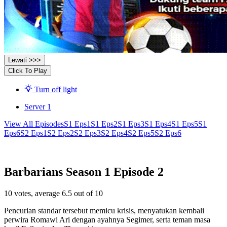
Lewati >>>
Click To Play
Turn off light
Server 1
View All Episodes
S1 Eps1
S1 Eps2
S1 Eps3
S1 Eps4
S1 Eps5
S1
Eps6
S2 Eps1
S2 Eps2
S2 Eps3
S2 Eps4
S2 Eps5
S2 Eps6
Barbarians Season 1 Episode 2
10
votes, average
6.5
out of 10
Pencurian standar tersebut memicu krisis, menyatukan kembali
perwira Romawi Ari dengan ayahnya Segimer, serta teman masa