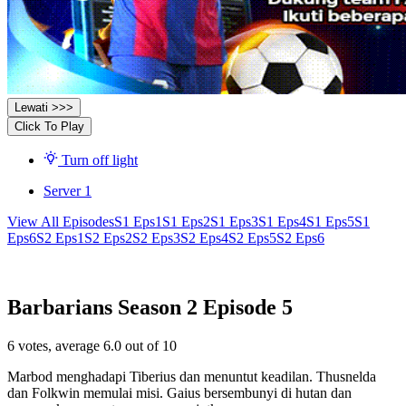
Lewati >>>
Click To Play
Turn off light
Server 1
View All Episodes
S1 Eps1
S1 Eps2
S1 Eps3
S1 Eps4
S1 Eps5
S1
Eps6
S2 Eps1
S2 Eps2
S2 Eps3
S2 Eps4
S2 Eps5
S2 Eps6
Barbarians Season 2 Episode 5
6
votes, average
6.0
out of 10
Marbod menghadapi Tiberius dan menuntut keadilan. Thusnelda
dan Folkwin memulai misi. Gaius bersembunyi di hutan dan