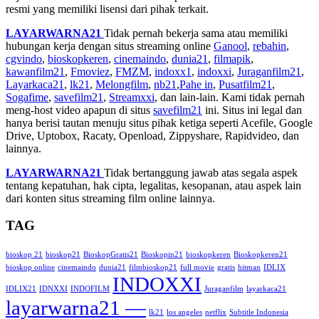
resmi yang memiliki lisensi dari pihak terkait.
LAYARWARNA21
Tidak pernah bekerja sama atau memiliki
hubungan kerja dengan situs streaming online
Ganool
,
rebahin
,
cgvindo
,
bioskopkeren
,
cinemaindo
,
dunia21
,
filmapik
,
kawanfilm21
,
Fmoviez
,
FMZM
,
indoxx1
,
indoxxi
,
Juraganfilm21
,
Layarkaca21
,
lk21
,
Melongfilm
,
nb21
,
Pahe in
,
Pusatfilm21
,
Sogafime
,
savefilm21
,
Streamxxi
, dan lain-lain. Kami tidak pernah
meng-host video apapun di situs
savefilm21
ini. Situs ini legal dan
hanya berisi tautan menuju situs pihak ketiga seperti Acefile, Google
Drive, Uptobox, Racaty, Openload, Zippyshare, Rapidvideo, dan
lainnya.
LAYARWARNA21
Tidak bertanggung jawab atas segala aspek
tentang kepatuhan, hak cipta, legalitas, kesopanan, atau aspek lain
dari konten situs streaming film online lainnya.
TAG
bioskop 21
bioskop21
BioskopGratis21
Bioskopin21
bioskopkeren
Bioskopkeren21
bioskop online
cinemaindo
dunia21
filmbioskop21
full movie
gratis
hitman
IDLIX
INDOXXI
IDLIX21
IDNXXI
INDOFILM
Juraganfilm
layarkaca21
layarwarna21 —
lk21
los angeles
netflix
Subtitle Indonesia