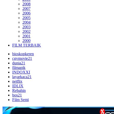
2008
2007
2006
2005
2004
2003
2002
2001
2000
FILM TERBAIK
bioskopkeren
cgvmovie21
dunia21
filmapik
INDOXXI
layarkaca21
netflix
IDLIX
Rebahin
bos21
Film Semi