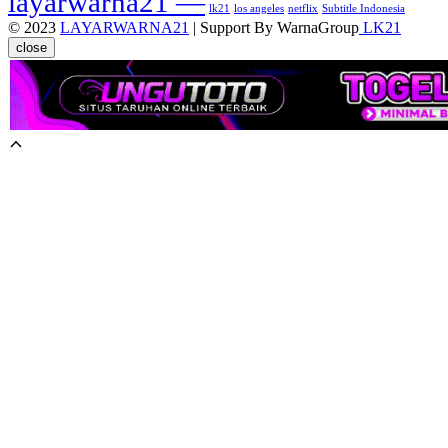
layarwarna21 —
lk21
los angeles
netflix
Subtitle Indonesia
© 2023
LAYARWARNA21
| Support By WarnaGroup
LK21
close