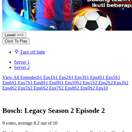
Lewati >>>
Click To Play
Turn off light
Server 1
Server 2
View All Episodes
S1 Eps1
S1 Eps2
S1 Eps3
S1 Eps4
S1 Eps5
S1
Eps6
S1 Eps7
S1 Eps8
S1 Eps9
S1 Eps10
S2 Eps1
S2 Eps2
S2 Eps3
S2
Eps4
S2 Eps5
S2 Eps6
S2 Eps7
S2 Eps8
S2 Eps9
S2 Eps10
Bosch: Legacy Season 2 Episode 2
9
votes, average
8.2
out of 10