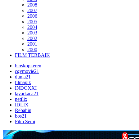
2008
2007
2006
2005
2004
2003
2002
2001
2000
FILM TERBAIK
bioskopkeren
cgvmovie21
dunia21
filmapik
INDOXXI
layarkaca21
netflix
IDLIX
Rebahin
bos21
Film Semi