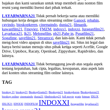
bajakan dan kami sarankan untuk tetap membeli atau nonton film
resmi yang memiliki lisensi dari pihak terkait.
LAYARWARNA21
Tidak pernah bekerja sama atau memiliki
hubungan kerja dengan situs streaming online
Ganool
,
rebahin
,
cgvindo
,
bioskopkeren
,
cinemaindo
,
dunia21
,
filmapik
,
kawanfilm21
,
Fmoviez
,
FMZM
,
indoxx1
,
indoxxi
,
Juraganfilm21
,
Layarkaca21
,
lk21
,
Melongfilm
,
nb21
,
Pahe in
,
Pusatfilm21
,
Sogafime
,
savefilm21
,
Streamxxi
, dan lain-lain. Kami tidak pernah
meng-host video apapun di situs
savefilm21
ini. Situs ini legal dan
hanya berisi tautan menuju situs pihak ketiga seperti Acefile, Google
Drive, Uptobox, Racaty, Openload, Zippyshare, Rapidvideo, dan
lainnya.
LAYARWARNA21
Tidak bertanggung jawab atas segala aspek
tentang kepatuhan, hak cipta, legalitas, kesopanan, atau aspek lain
dari konten situs streaming film online lainnya.
TAG
bioskop 21
bioskop21
BioskopGratis21
Bioskopin21
bioskopkeren
Bioskopkeren21
bioskop online
cinemaindo
dunia21
filmbioskop21
full movie
gratis
hitman
IDLIX
INDOXXI
IDLIX21
IDNXXI
INDOFILM
Juraganfilm
layarkaca21