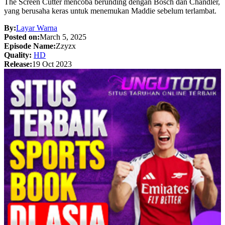
The Screen Cutter mencoba berunding dengan Bosch dan Chandler,
yang berusaha keras untuk menemukan Maddie sebelum terlambat.
By:
Layar Warna
Posted on:
March 5, 2025
Episode Name:
Zzyzx
Quality:
HD
Release:
19 Oct 2023