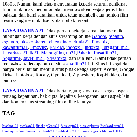
1080p. Namun kami tetap menyarakan kepada seluruh penikmat
film untuk tidak menonton atau mendownload segala jenis film
bajakan dan kami sarankan untuk tetap membeli atau nonton film
resmi yang memiliki lisensi dari pihak terkait.
LAYARWARNA21
Tidak pernah bekerja sama atau memiliki
hubungan kerja dengan situs streaming online
Ganool
,
rebahin
,
cgvindo
,
bioskopkeren
,
cinemaindo
,
dunia21
,
filmapik
,
kawanfilm21
,
Fmoviez
,
FMZM
,
indoxx1
,
indoxxi
,
Juraganfilm21
,
Layarkaca21
,
lk21
,
Melongfilm
,
nb21
,
Pahe in
,
Pusatfilm21
,
Sogafime
,
savefilm21
,
Streamxxi
, dan lain-lain. Kami tidak pernah
meng-host video apapun di situs
savefilm21
ini. Situs ini legal dan
hanya berisi tautan menuju situs pihak ketiga seperti Acefile, Google
Drive, Uptobox, Racaty, Openload, Zippyshare, Rapidvideo, dan
lainnya.
LAYARWARNA21
Tidak bertanggung jawab atas segala aspek
tentang kepatuhan, hak cipta, legalitas, kesopanan, atau aspek lain
dari konten situs streaming film online lainnya.
TAG
bioskop 21
bioskop21
BioskopGratis21
Bioskopin21
bioskopkeren
Bioskopkeren21
bioskop online
cinemaindo
dunia21
filmbioskop21
full movie
gratis
hitman
IDLIX