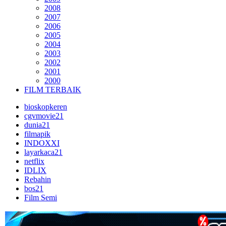
2008
2007
2006
2005
2004
2003
2002
2001
2000
FILM TERBAIK
bioskopkeren
cgvmovie21
dunia21
filmapik
INDOXXI
layarkaca21
netflix
IDLIX
Rebahin
bos21
Film Semi