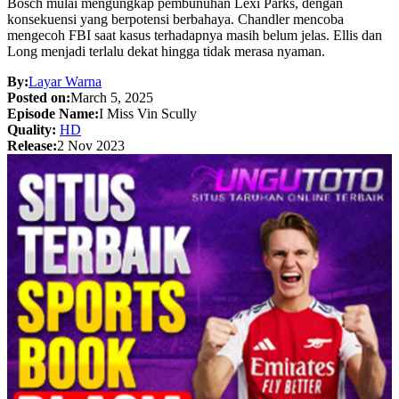
Bosch mulai mengungkap pembunuhan Lexi Parks, dengan
konsekuensi yang berpotensi berbahaya. Chandler mencoba
mengecoh FBI saat kasus terhadapnya masih belum jelas. Ellis dan
Long menjadi terlalu dekat hingga tidak merasa nyaman.
By:
Layar Warna
Posted on:
March 5, 2025
Episode Name:
I Miss Vin Scully
Quality:
HD
Release:
2 Nov 2023