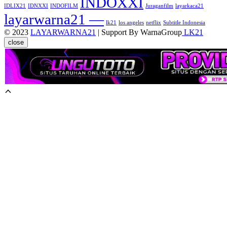
INDOXXI
IDLIX21
IDNXXI
INDOFILM
Juraganfilm
layarkaca21
layarwarna21 —
lk21
los angeles
netflix
Subtitle Indonesia
© 2023
LAYARWARNA21
| Support By WarnaGroup
LK21
close