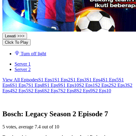
Lewati >>>
Click To Play
Turn off light
Server 1
Server 2
View All Episodes
S1 Eps1
S1 Eps2
S1 Eps3
S1 Eps4
S1 Eps5
S1
Eps6
S1 Eps7
S1 Eps8
S1 Eps9
S1 Eps10
S2 Eps1
S2 Eps2
S2 Eps3
S2
Eps4
S2 Eps5
S2 Eps6
S2 Eps7
S2 Eps8
S2 Eps9
S2 Eps10
Bosch: Legacy Season 2 Episode 7
5
votes, average
7.4
out of 10