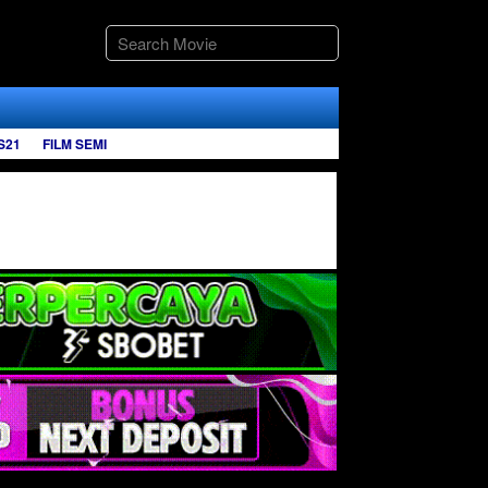
S21
FILM SEMI