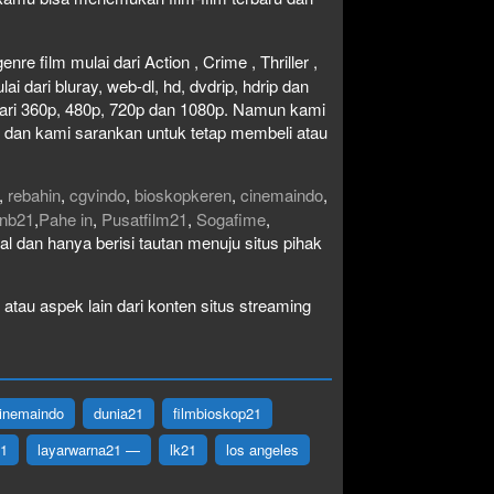
re film mulai dari Action , Crime , Thriller ,
 dari bluray, web-dl, hd, dvdrip, hdrip dan
i dari 360p, 480p, 720p dan 1080p. Namun kami
n dan kami sarankan untuk tetap membeli atau
,
rebahin
,
cgvindo
,
bioskopkeren
,
cinemaindo
,
nb21
,
Pahe in
,
Pusatfilm21
,
Sogafime
,
egal dan hanya berisi tautan menuju situs pihak
atau aspek lain dari konten situs streaming
inemaindo
dunia21
filmbioskop21
21
layarwarna21 —
lk21
los angeles