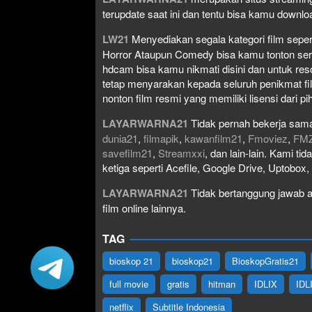
terupdate saat ini dan tentu bisa kamu down
LW21
Menyediakan segala kategori film seperti 
Horror Ataupun Comedy bisa kamu tonton serta 
hdcam bisa kamu nikmati disini dan untuk res
tetap menyarakan kepada seluruh penikmat fi
nonton film resmi yang memiliki lisensi dari pih
LAYARWARNA21
Tidak pernah bekerja sama
dunia21
,
filmapik
,
kawanfilm21
,
Fmoviez
,
FM
savefilm21
,
Streamxxi
, dan lain-lain. Kami t
ketiga seperti Acefile, Google Drive, Uptobox
LAYARWARNA21
Tidak bertanggung jawab at
film online lainnya.
TAG
bioskop 21
bioskop21
BioskopGratis21
full movie
gratis
hitman
IDLIX
IDL
netflix
Subtitle Indonesia