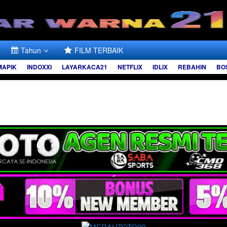
Tahun
FILM TERBAIK
MAPIK
INDOXXI
LAYARKACA21
NETFLIX
IDLIX
REBAHIN
BO