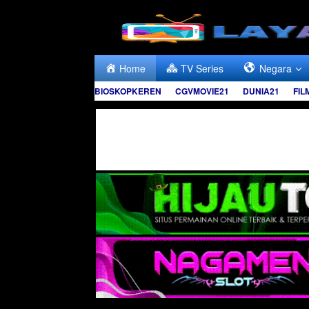
Skip
to
content
Home
TV Series
Negara
BIOSKOPKEREN
CGVMOVIE21
DUNIA21
FIL