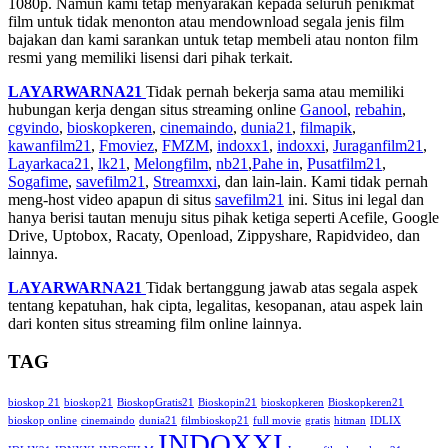
1080p. Namun kami tetap menyarakan kepada seluruh penikmat
film untuk tidak menonton atau mendownload segala jenis film
bajakan dan kami sarankan untuk tetap membeli atau nonton film
resmi yang memiliki lisensi dari pihak terkait.
LAYARWARNA21
Tidak pernah bekerja sama atau memiliki
hubungan kerja dengan situs streaming online
Ganool
,
rebahin
,
cgvindo
,
bioskopkeren
,
cinemaindo
,
dunia21
,
filmapik
,
kawanfilm21
,
Fmoviez
,
FMZM
,
indoxx1
,
indoxxi
,
Juraganfilm21
,
Layarkaca21
,
lk21
,
Melongfilm
,
nb21
,
Pahe in
,
Pusatfilm21
,
Sogafime
,
savefilm21
,
Streamxxi
, dan lain-lain. Kami tidak pernah
meng-host video apapun di situs
savefilm21
ini. Situs ini legal dan
hanya berisi tautan menuju situs pihak ketiga seperti Acefile, Google
Drive, Uptobox, Racaty, Openload, Zippyshare, Rapidvideo, dan
lainnya.
LAYARWARNA21
Tidak bertanggung jawab atas segala aspek
tentang kepatuhan, hak cipta, legalitas, kesopanan, atau aspek lain
dari konten situs streaming film online lainnya.
TAG
bioskop 21
bioskop21
BioskopGratis21
Bioskopin21
bioskopkeren
Bioskopkeren21
bioskop online
cinemaindo
dunia21
filmbioskop21
full movie
gratis
hitman
IDLIX
INDOXXI