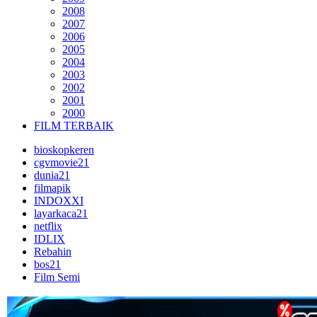
2008
2007
2006
2005
2004
2003
2002
2001
2000
FILM TERBAIK
bioskopkeren
cgvmovie21
dunia21
filmapik
INDOXXI
layarkaca21
netflix
IDLIX
Rebahin
bos21
Film Semi