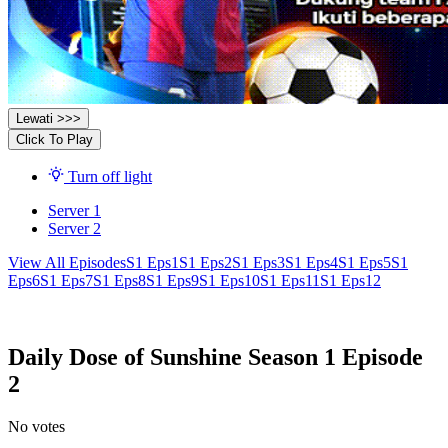
Lewati >>>
Click To Play
Turn off light
Server 1
Server 2
View All Episodes
S1 Eps1
S1 Eps2
S1 Eps3
S1 Eps4
S1 Eps5
S1
Eps6
S1 Eps7
S1 Eps8
S1 Eps9
S1 Eps10
S1 Eps11
S1 Eps12
Daily Dose of Sunshine Season 1 Episode
2
No votes