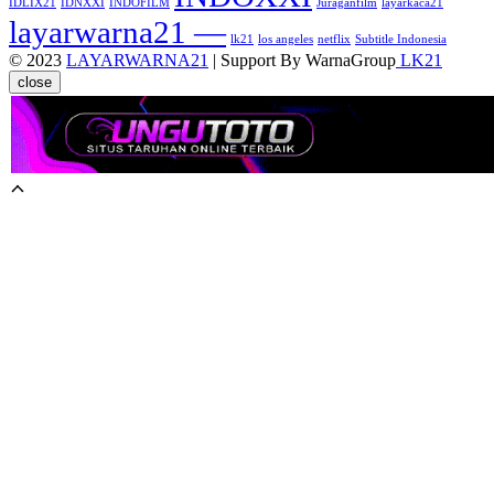
IDLIX21
IDNXXI
INDOFILM
Juraganfilm
layarkaca21
layarwarna21 —
lk21
los angeles
netflix
Subtitle Indonesia
© 2023
LAYARWARNA21
| Support By WarnaGroup
LK21
close